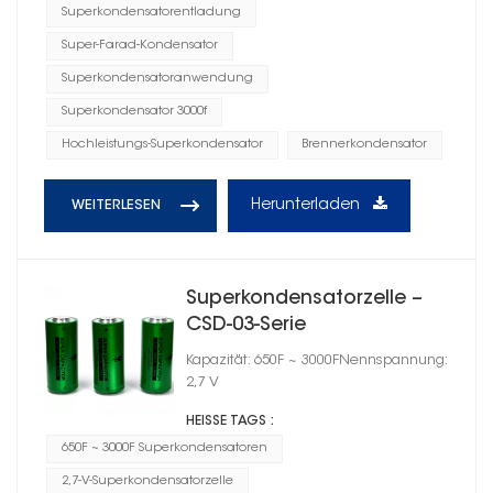
Superkondensatorentladung
Super-Farad-Kondensator
Superkondensatoranwendung
Superkondensator 3000f
Hochleistungs-Superkondensator
Brennerkondensator
Herunterladen
WEITERLESEN
Superkondensatorzelle –
CSD-03-Serie
Kapazität: 650F ~ 3000FNennspannung:
2,7 V
HEISSE TAGS :
650F ~ 3000F Superkondensatoren
2,7-V-Superkondensatorzelle