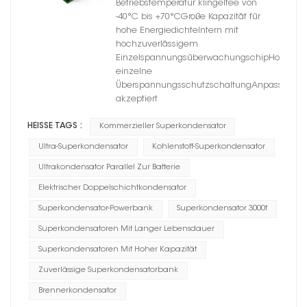
Betriebstemperatur klingeltee von
-40°C bis +70°CGroße Kapazität für
hohe EnergiedichteIntern mit
hochzuverlässigem
EinzelspannungsüberwachungschipHocheffiz
einzelne
ÜberspannungsschutzschaltungAnpassung
akzeptiert
HEISSE TAGS :
Kommerzieller Superkondensator
Ultra-Superkondensator
Kohlenstoff-Superkondensator
Ultrakondensator Parallel Zur Batterie
Elektrischer Doppelschichtkondensator
Superkondensator-Powerbank
Superkondensator 3000f
Superkondensatoren Mit Langer Lebensdauer
Superkondensatoren Mit Hoher Kapazität
Zuverlässige Superkondensatorbank
Brennerkondensator