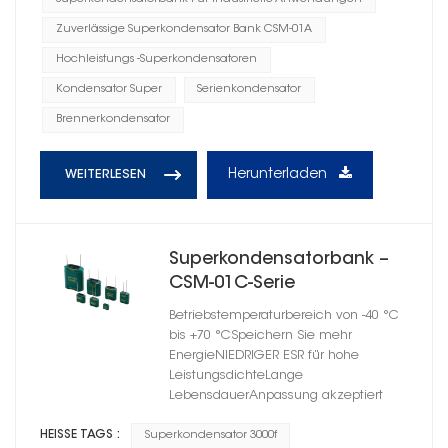
Zuverlässige Superkondensator Bank CSM-01A
Hochleistungs -Superkondensatoren
Kondensator Super
Serienkondensator
Brennerkondensator
Herunterladen
WEITERLESEN
Superkondensatorbank –
CSM-01C-Serie
Betriebstemperaturbereich von -40 °C
bis +70 °CSpeichern Sie mehr
EnergieNIEDRIGER ESR für hohe
LeistungsdichteLange
LebensdauerAnpassung akzeptiert
HEISSE TAGS :
Superkondensator 3000f