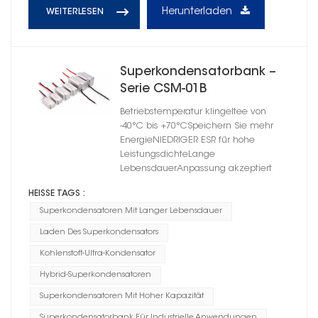
Herunterladen
WEITERLESEN
Superkondensatorbank –
Serie CSM-01B
Betriebstemperatur klingeltee von
-40°C bis +70°CSpeichern Sie mehr
EnergieNIEDRIGER ESR für hohe
LeistungsdichteLange
LebensdauerAnpassung akzeptiert
HEISSE TAGS :
Superkondensatoren Mit Langer Lebensdauer
Laden Des Superkondensators
Kohlenstoff-Ultra-Kondensator
Hybrid-Superkondensatoren
Superkondensatoren Mit Hoher Kapazität
Superkondensatorbank Für Industrielle Anwendungen