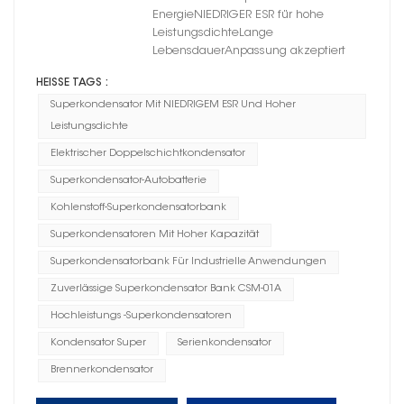
EnergieNIEDRIGER ESR für hohe
LeistungsdichteLange
LebensdauerAnpassung akzeptiert
HEISSE TAGS :
Superkondensator Mit NIEDRIGEM ESR Und Hoher
Leistungsdichte
Elektrischer Doppelschichtkondensator
Superkondensator-Autobatterie
Kohlenstoff-Superkondensatorbank
Superkondensatoren Mit Hoher Kapazität
Superkondensatorbank Für Industrielle Anwendungen
Zuverlässige Superkondensator Bank CSM-01A
Hochleistungs -Superkondensatoren
Kondensator Super
Serienkondensator
Brennerkondensator