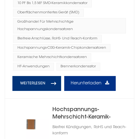
10 PF Bis 1,5 ΜF SMD-Keramikkondensator
Oberflächenmontiertes Gerät (SMD)
Großhandel Für Mehrschichtige
Hochspannungskondensatoren
Bleifreie Anschlüsse, RoHS- Und Reach-Konform
Hochspannungs-C0G-Keramik-Chipkondensatoren
Keramische Mehrschichtkondensatoren
HF-Anwendungen
Brennerkondensator
Herunterladen
WEITERLESEN
Hochspannungs-
Mehrschicht-Keramik-
Chipkondensatoren 2220
Bleifrei Kündigungen, RoHS und Reach-
konform