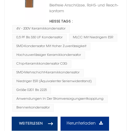
Bleifreie Anschlüsse, RoHS- und Reach-
konform
HEISSE TAGS :
4V - 200V Keramikkondensator
0,5 PF Bis 330 UF Kondensator
MLCC Mit Niedrigem ESR
SMD-Kondensator Mit Hoher Zuverlässigkeit
Hochzuverlässiger Keramikkondensator
Chip-Keramikkondensator C0G
SMD-Mehrschicht-Keramikkondensator
Niedriger ESR (Äquivalenter Serienwiderstand)
Größe 0201 Bis 2225
Anwendungen In Der Stromversorgungsentkopplung
Brennerkondensator
Herunterladen
WEITERLESEN