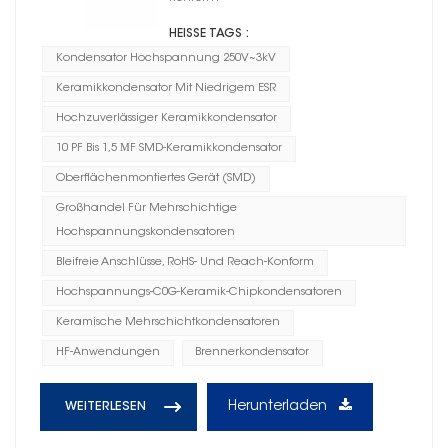
HEISSE TAGS :
Kondensator Hochspannung 250V~3kV
Keramikkondensator Mit Niedrigem ESR
Hochzuverlässiger Keramikkondensator
10 PF Bis 1,5 ΜF SMD-Keramikkondensator
Oberflächenmontiertes Gerät (SMD)
Großhandel Für Mehrschichtige
Hochspannungskondensatoren
Bleifreie Anschlüsse, RoHS- Und Reach-Konform
Hochspannungs-C0G-Keramik-Chipkondensatoren
Keramische Mehrschichtkondensatoren
HF-Anwendungen
Brennerkondensator
Herunterladen
WEITERLESEN