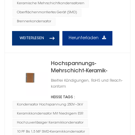
Keramische Mehrschichtkondensatoren
Oberflächenmontiertes Gerät (SMD)
Brennerkondensator
Herunterladen
WEITERLESEN
Hochspannungs-
Mehrschicht-Keramik-
Chipkondensatoren 0805
Bleifrei Kündigungen, RoHS und Reach-
konform
HEISSE TAGS :
Kondensator Hochspannung 250V~3kV
Keramikkondensator Mit Niedrigem ESR
Hochzuverlässiger Keramikkondensator
10 PF Bis 1,5 ΜF SMD-Keramikkondensator