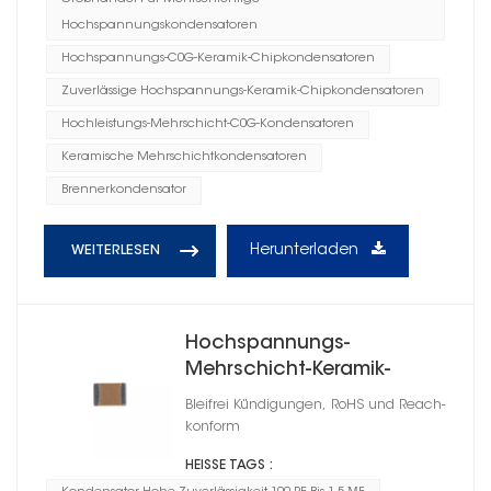
Hochspannungskondensatoren
Hochspannungs-C0G-Keramik-Chipkondensatoren
Zuverlässige Hochspannungs-Keramik-Chipkondensatoren
Hochleistungs-Mehrschicht-C0G-Kondensatoren
Keramische Mehrschichtkondensatoren
Brennerkondensator
Herunterladen
WEITERLESEN
Hochspannungs-
Mehrschicht-Keramik-
Chipkondensatoren X7R
Bleifrei Kündigungen, RoHS und Reach-
konform
HEISSE TAGS :