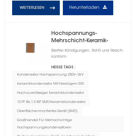
Herunterladen
WEITERLESEN
Hochspannungs-
Mehrschicht-Keramik-
Chipkondensatoren 1812
Bleifrei Kündigungen, RoHS und Reach-
konform
HEISSE TAGS :
Kondensator Hochspannung 250V~3kV
Keramikkondensator Mit Niedrigem ESR
Hochzuverlässiger Keramikkondensator
10 PF Bis 1,5 ΜF SMD-Keramikkondensator
Oberflächenmontiertes Gerät (SMD)
Großhandel Für Mehrschichtige
Hochspannungskondensatoren