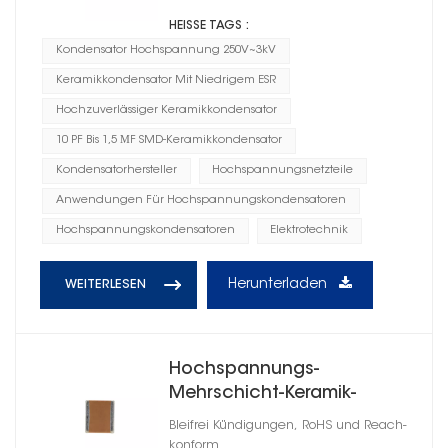
HEISSE TAGS :
Kondensator Hochspannung 250V~3kV
Keramikkondensator Mit Niedrigem ESR
Hochzuverlässiger Keramikkondensator
10 PF Bis 1,5 ΜF SMD-Keramikkondensator
Kondensatorhersteller
Hochspannungsnetzteile
Anwendungen Für Hochspannungskondensatoren
Hochspannungskondensatoren
Elektrotechnik
Herunterladen
WEITERLESEN
Hochspannungs-
Mehrschicht-Keramik-
Chipkondensatoren 1210
Bleifrei Kündigungen, RoHS und Reach-
konform