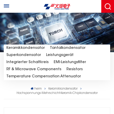
Keramikkondensator
Tantalkondensator
Superkondensator
Leistungsgerät
Integrierter Schaltkreis
EMI-Leistungsfilter
RF & Microwave Components
Resistors
Temperature Compensation Attenuator
heim
Keramikkondensator
Hochspannungs-Mehrschicht-Keramik-Chipkondensator