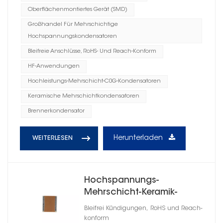
Oberflächenmontiertes Gerät (SMD)
Großhandel Für Mehrschichtige
Hochspannungskondensatoren
Bleifreie Anschlüsse, RoHS- Und Reach-Konform
HF-Anwendungen
Hochleistungs-Mehrschicht-C0G-Kondensatoren
Keramische Mehrschichtkondensatoren
Brennerkondensator
Herunterladen
WEITERLESEN
Hochspannungs-
Mehrschicht-Keramik-
Chipkondensatoren 1206
Bleifrei Kündigungen, RoHS und Reach-
konform