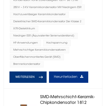
Kondensator Hohe Zuverlässigkeit 100 PF Bis 1,5 ΜF
250 V ~ 3 KV Keramikkondensator Mit Niedrigem ESR
Hochzuverlässiger Keramikkondensator
Dielektrischer SMD-Keramikkondensator Der Klasse 2
X7R-Dielektrikum
Niedriger ESR (Äquivalenter Serienwiderstand)
HF-Anwendungen
Hochspannung
Mehrschichtige Keramikkondensatoren
Oberflächenmontiertes Gerät (SMD)
Brennerkondensator
Herunterladen
WEITERLESEN
SMD-Mehrschicht-Keramik-
Chipkondensator 1812