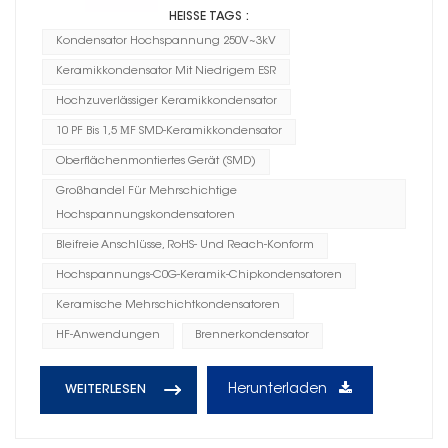
HEISSE TAGS :
Kondensator Hochspannung 250V~3kV
Keramikkondensator Mit Niedrigem ESR
Hochzuverlässiger Keramikkondensator
10 PF Bis 1,5 ΜF SMD-Keramikkondensator
Oberflächenmontiertes Gerät (SMD)
Großhandel Für Mehrschichtige
Hochspannungskondensatoren
Bleifreie Anschlüsse, RoHS- Und Reach-Konform
Hochspannungs-C0G-Keramik-Chipkondensatoren
Keramische Mehrschichtkondensatoren
HF-Anwendungen
Brennerkondensator
Herunterladen
WEITERLESEN