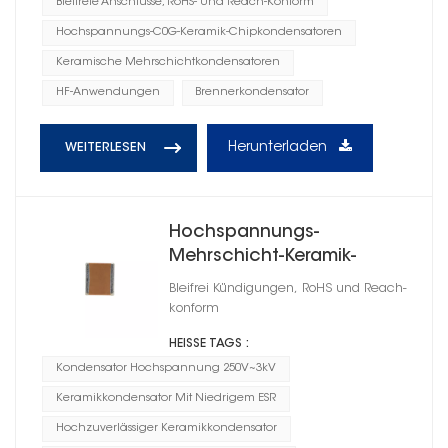
Bleifreie Anschlüsse, RoHS- Und Reach-Konform
Hochspannungs-C0G-Keramik-Chipkondensatoren
Keramische Mehrschichtkondensatoren
HF-Anwendungen
Brennerkondensator
Herunterladen
WEITERLESEN
Hochspannungs-
Mehrschicht-Keramik-
Chipkondensatoren 2225
Bleifrei Kündigungen, RoHS und Reach-
konform
HEISSE TAGS :
Kondensator Hochspannung 250V~3kV
Keramikkondensator Mit Niedrigem ESR
Hochzuverlässiger Keramikkondensator