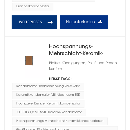
Brennerkondensator
Herunterladen
WEITERLESEN
Hochspannungs-
Mehrschicht-Keramik-
Chipkondensatoren C0G
Bleifrei Kündigungen, RoHS und Reach-
konform
HEISSE TAGS :
Kondensator Hochspannung 250V~3kV
Keramikkondensator Mit Niedrigem ESR
Hochzuverlässiger Keramikkondensator
10 PF Bis 1,5 ΜF SMD-Keramikkondensator
Hochspannungs-Mehrschicht-Keramikkondensatoren
Großhandel Für Mehrschichtige