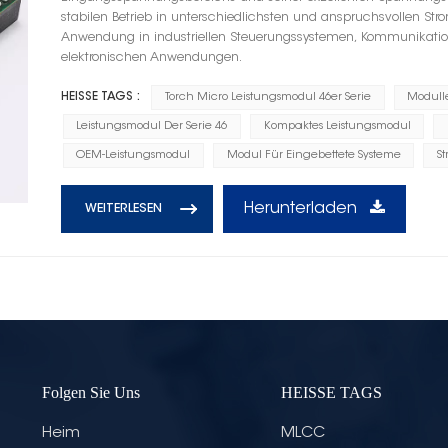
stabilen Betrieb in unterschiedlichsten und anspruchsvollen St
Anwendung in industriellen Steuerungssystemen, Kommunikati
elektronischen Anwendungen.
HEISSE TAGS :
Torch Micro Leistungsmodul 46er Serie
Modull
Leistungsmodul Der Serie 46
Kompaktes Leistungsmodul
OEM-Leistungsmodul
Modul Für Eingebettete Systeme
S
Herunterladen
WEITERLESEN
Folgen Sie Uns
HEISSE TAGS
Heim
MLCC