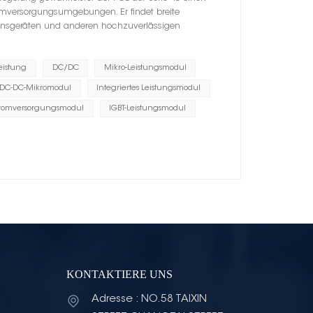
romversorgungsumgebungen. Er findet breite
onsgeräten und anderen hochzuverlässigen
eistung
DC/DC
Mikro-Leistungsmodul
DC-DC-Mikromodul
Integriertes Leistungsmodul
tromversorgungsmodul
IGBT-Leistungsmodul
KONTAKTIERE UNS
Adresse : NO.58 TAIXIN