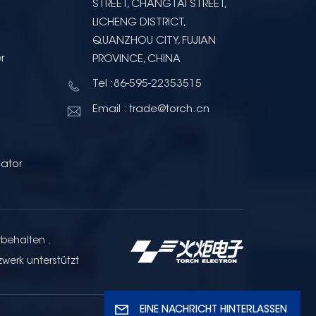
STREET, CHANGTAI STREET,
LICHENG DISTRICT,
QUANZHOU CITY, FUJIAN
r
PROVINCE, CHINA
Tel :86-595-22353515
Email : trade@torch.cn
ator
rbehalten .
zwerk unterstützt
EINE NACHRICHT HINTERLASSEN