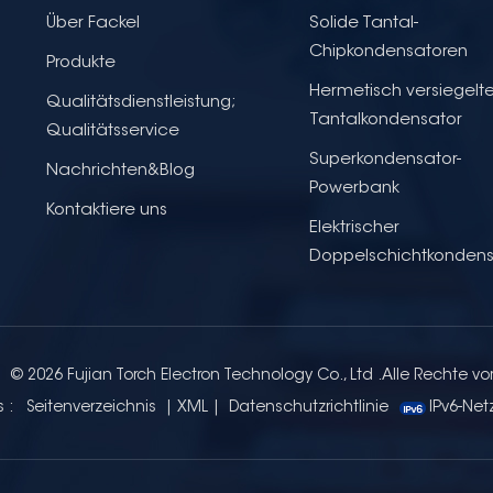
Über Fackel
Solide Tantal-
Chipkondensatoren
Produkte
Hermetisch versiegelte
Qualitätsdienstleistung;
Tantalkondensator
Qualitätsservice
Superkondensator-
Nachrichten&Blog
Powerbank
Kontaktiere uns
Elektrischer
Doppelschichtkondens
© 2026 Fujian Torch Electron Technology Co., Ltd .Alle Rechte vo
s :
Seitenverzeichnis
|
XML
|
Datenschutzrichtlinie
IPv6-Net