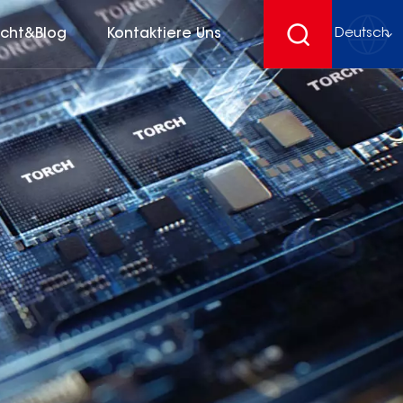
icht&Blog
Kontaktiere Uns
Deutsch
English
français
Deutsch
español
русский