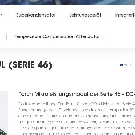
r
Superkondensator
Leistungsgerät
Integriert
Temperature Compensation Attenuator
 (SERIE 46)
heim
Torch Mikroleistungsmodul der Serie 46 – D
Produktbeschreibung Das Point-of-Load (POL)-Netzteil der Serie 4
Energiemanagement. Es zeichnet sich durch ein kompaktes BG
eine einfache Installation und platzsparende Integration ermögl
(Large-Scale Integrated Circuits) entwickelt, transformiert die
niedrige Spannungen, um den Leistungsbedarf elektronischer S
Eingangsspannungsbereichs und seiner exzellenten Spannungsre