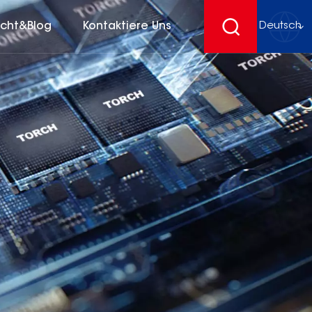
icht&Blog
Kontaktiere Uns
Deutsch
English
français
Deutsch
español
русский