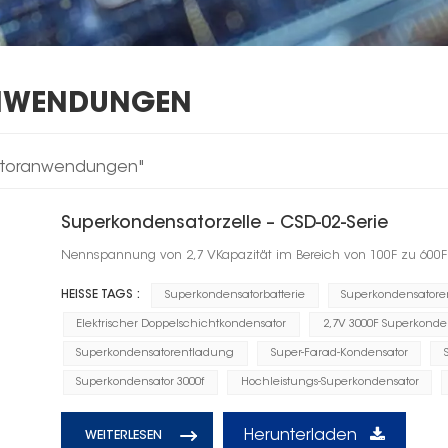
NWENDUNGEN
satoranwendungen"
Superkondensatorzelle – CSD-02-Serie
Nennspannung von 2,7 VKapazität im Bereich von 100F zu 600F
HEISSE TAGS :
Superkondensatorbatterie
Superkondensatore
Elektrischer Doppelschichtkondensator
2,7V 3000F Superkonde
Superkondensatorentladung
Super-Farad-Kondensator
Superkondensator 3000f
Hochleistungs-Superkondensator
Herunterladen
WEITERLESEN