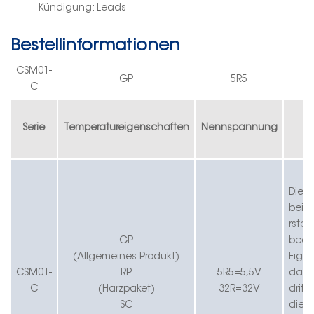
Kündigung: Leads
Bestellinformationen
CS
M
0
1-
GP
5R5
C
Ka
Serie
Temperatureigenschaften
Nennspannung
Die e
beide
r
stel
G
P
bede
(Allgemeines Produkt)
Figur
CS
M01-
RP
5R5=5,5V
dar.
C
(Harzpaket)
32R=32V
dritte
SC
die A