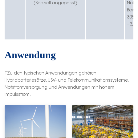
(Speziell angepasst)
Nulle
Beisp
305=
=3,0
Anwendung
T
Zu den typischen Anwendungen gehören
Hybridbatteriesätze, USV- und Telekommunikationssysteme,
Notstromversorgung und Anwendungen mit hohem
Impulsstrom.