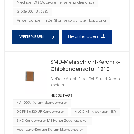
Niedriger ESR (Äquivalenter Serienwiderstand)
Größe 0201 Bis 2225
Anwendungen In Der Stromversorgungsentkopplung
Herunterladen
WEITERLESEN
SMD-Mehrschicht-Keramik-
Chipkondensator 1210
Bleifreie Anschlüsse, RoHS- und Reach-
konform
HEISSE TAGS :
4V - 200V Keramikkondensator
0,5 PF Bis 330 UF Kondensator
MLCC Mit Niedrigem ESR
SMD-Kondensator Mit Hoher Zuverlässigkeit
Hochzuverlässiger Keramikkondensator