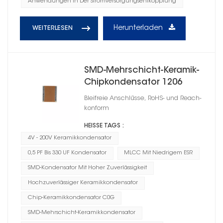
Anwendungen In Der Stromversorgungsentkopplung
Herunterladen
WEITERLESEN
SMD-Mehrschicht-Keramik-
Chipkondensator 1206
Bleifreie Anschlüsse, RoHS- und Reach-
konform
HEISSE TAGS :
4V - 200V Keramikkondensator
0,5 PF Bis 330 UF Kondensator
MLCC Mit Niedrigem ESR
SMD-Kondensator Mit Hoher Zuverlässigkeit
Hochzuverlässiger Keramikkondensator
Chip-Keramikkondensator C0G
SMD-Mehrschicht-Keramikkondensator