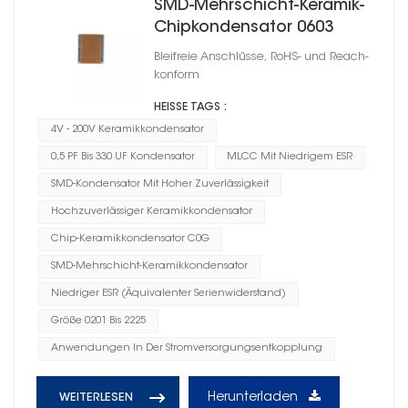
SMD-Mehrschicht-Keramik-
Chipkondensator 0603
Bleifreie Anschlüsse, RoHS- und Reach-
konform
HEISSE TAGS :
4V - 200V Keramikkondensator
0,5 PF Bis 330 UF Kondensator
MLCC Mit Niedrigem ESR
SMD-Kondensator Mit Hoher Zuverlässigkeit
Hochzuverlässiger Keramikkondensator
Chip-Keramikkondensator C0G
SMD-Mehrschicht-Keramikkondensator
Niedriger ESR (Äquivalenter Serienwiderstand)
Größe 0201 Bis 2225
Anwendungen In Der Stromversorgungsentkopplung
Herunterladen
WEITERLESEN