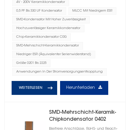
4V - 200V Keramikkondensator
0,5 PF Bis 330 UF Kondensator
MLCC Mit Niedrigem ESR
SMD-Kondensator Mit Hoher Zuverlässigkeit
Hochzuverlässiger Keramikkondensator
Chip-Keramikkondensator C0G
SMD-Mehrschicht-Keramikkondensator
Niedriger ESR (Äquivalenter Serienwiderstand)
Größe 0201 Bis 2225
Anwendungen In Der Stromversorgungsentkopplung
Herunterladen
WEITERLESEN
SMD-Mehrschicht-Keramik-
Chipkondensator 0402
Bleifreie Anschlüsse, RoHS- und Reach-