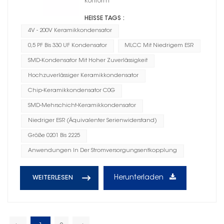
konform
HEISSE TAGS :
4V - 200V Keramikkondensator
0,5 PF Bis 330 UF Kondensator
MLCC Mit Niedrigem ESR
SMD-Kondensator Mit Hoher Zuverlässigkeit
Hochzuverlässiger Keramikkondensator
Chip-Keramikkondensator C0G
SMD-Mehrschicht-Keramikkondensator
Niedriger ESR (Äquivalenter Serienwiderstand)
Größe 0201 Bis 2225
Anwendungen In Der Stromversorgungsentkopplung
Herunterladen
WEITERLESEN