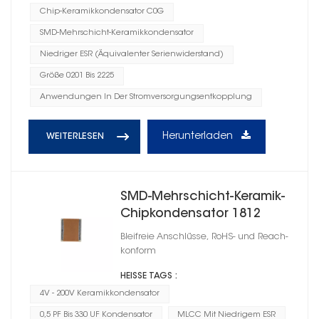
Chip-Keramikkondensator C0G
SMD-Mehrschicht-Keramikkondensator
Niedriger ESR (Äquivalenter Serienwiderstand)
Größe 0201 Bis 2225
Anwendungen In Der Stromversorgungsentkopplung
Herunterladen
WEITERLESEN
SMD-Mehrschicht-Keramik-
Chipkondensator 1812
Bleifreie Anschlüsse, RoHS- und Reach-
konform
HEISSE TAGS :
4V - 200V Keramikkondensator
0,5 PF Bis 330 UF Kondensator
MLCC Mit Niedrigem ESR