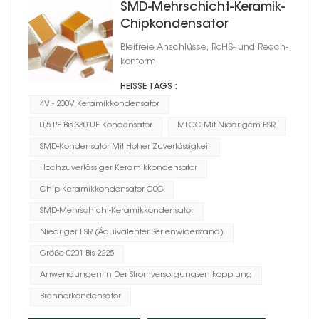
SMD-Mehrschicht-Keramik-
Chipkondensator
Bleifreie Anschlüsse, RoHS- und Reach-
konform
HEISSE TAGS :
4V - 200V Keramikkondensator
0,5 PF Bis 330 UF Kondensator
MLCC Mit Niedrigem ESR
SMD-Kondensator Mit Hoher Zuverlässigkeit
Hochzuverlässiger Keramikkondensator
Chip-Keramikkondensator C0G
SMD-Mehrschicht-Keramikkondensator
Niedriger ESR (Äquivalenter Serienwiderstand)
Größe 0201 Bis 2225
Anwendungen In Der Stromversorgungsentkopplung
Brennerkondensator