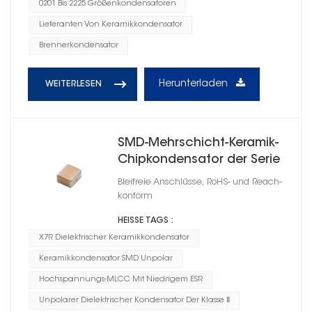
0201 Bis 2225 Größenkondensatoren
Lieferanten Von Keramikkondensator
Brennerkondensator
Herunterladen
WEITERLESEN
SMD-Mehrschicht-Keramik-
Chipkondensator der Serie
CT41G X7R
Bleifreie Anschlüsse, RoHS- und Reach-
konform
HEISSE TAGS :
X7R Dielektrischer Keramikkondensator
Keramikkondensator SMD Unpolar
Hochspannungs-MLCC Mit Niedrigem ESR
Unpolarer Dielektrischer Kondensator Der Klasse Ⅱ