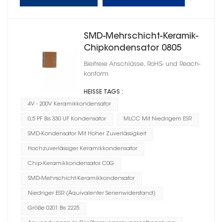
SMD-Mehrschicht-Keramik-
Chipkondensator 0805
Bleifreie Anschlüsse, RoHS- und Reach-
konform
HEISSE TAGS :
4V - 200V Keramikkondensator
0,5 PF Bis 330 UF Kondensator
MLCC Mit Niedrigem ESR
SMD-Kondensator Mit Hoher Zuverlässigkeit
Hochzuverlässiger Keramikkondensator
Chip-Keramikkondensator C0G
SMD-Mehrschicht-Keramikkondensator
Niedriger ESR (Äquivalenter Serienwiderstand)
Größe 0201 Bis 2225