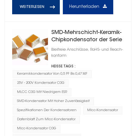
Herunterladen
WEITERLESEN
SMD-Mehrschicht-Keramik-
Chipkondensator der Serie
CC41 C0G
Bleifreie Anschlüsse, RoHS- und Reach-
konform
HEISSE TAGS :
Keramikkondensator Von 0,5 PF Bis 0,47 ΜF
25V - 200V Kondensator C0G
MLCC C0G Mit Niedrigem ESR
SMD-Kondensator Mit Hoher Zuverlässigkeit
Spezifikationen Der Kondensatoren
Mlcc-Kondensator
Datenblatt Zum Mlcc-Kondensator
Mlcc-Kondensator C0G