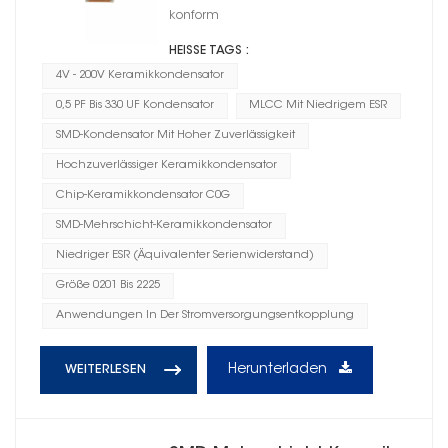
konform
HEISSE TAGS :
4V - 200V Keramikkondensator
0,5 PF Bis 330 UF Kondensator
MLCC Mit Niedrigem ESR
SMD-Kondensator Mit Hoher Zuverlässigkeit
Hochzuverlässiger Keramikkondensator
Chip-Keramikkondensator C0G
SMD-Mehrschicht-Keramikkondensator
Niedriger ESR (Äquivalenter Serienwiderstand)
Größe 0201 Bis 2225
Anwendungen In Der Stromversorgungsentkopplung
Herunterladen
WEITERLESEN