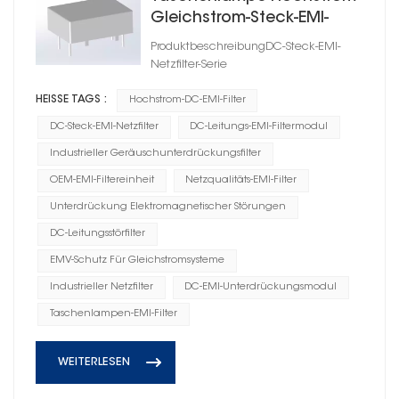
Gleichstrom-Steck-EMI-
Unterdrückungsfilter
ProduktbeschreibungDC-Steck-EMI-
Netzfilter-Serie
HEISSE TAGS :
Hochstrom-DC-EMI-Filter
DC-Steck-EMI-Netzfilter
DC-Leitungs-EMI-Filtermodul
Industrieller Geräuschunterdrückungsfilter
OEM-EMI-Filtereinheit
Netzqualitäts-EMI-Filter
Unterdrückung Elektromagnetischer Störungen
DC-Leitungsstörfilter
EMV-Schutz Für Gleichstromsysteme
Industrieller Netzfilter
DC-EMI-Unterdrückungsmodul
Taschenlampen-EMI-Filter
WEITERLESEN