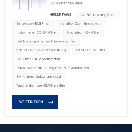
EMI-Netzfilter-Serie
HEISSE TAGS :
AC-EMI-Leistungsfilter
Einphasen-EMI-Filter
Netzfilter Zum Einstecken
Industrieller DC-EMI-Filter
Hochstrom-EMI-Filter
Elektromagnetischer Interferenzfilter
Schutz Der Gleichstromleitung
OEM DC EMI-Filter
EMI-Filter Für Schaltnetzteil
Rauschunterdrückungsfilter Für Gleichstrom
EMI-Unterdrückungsmodul
Taschenlampen-EMI-Netzfilter
WEITERLESEN