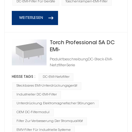
DC-EMI-Filter Für Geräte
Taschenlampen-EMI-Filter
WEITERLESEN
Torch Professional 5A DC
EMI-
Rauschunterdrückungsfilter
ProduktbeschreibungDC-Steck-EMI-
Netzfilter-Serie
HEISSE TAGS :
DC-EMI-Netzfilter
Steckbares EMI-Unterdrückungsgerät
Industrieller DC-EMI-Filter
Unterdrückung Elektromagnetischer Störungen
OEM DC-Filtermodul
Filter Zur Verbesserung Der Stromqualität
EMV-Filter Für Industrielle Systeme