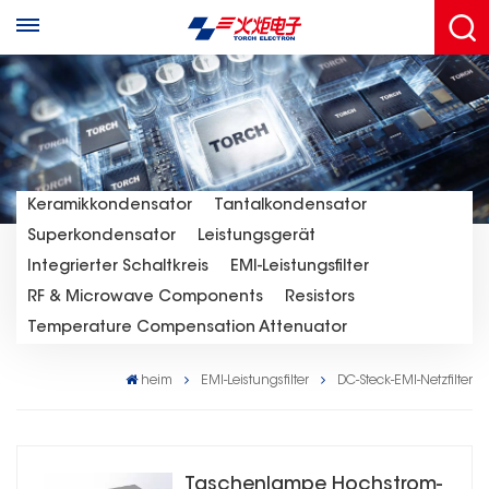
Keramikkondensator
Tantalkondensator
Superkondensator
Leistungsgerät
Integrierter Schaltkreis
EMI-Leistungsfilter
RF & Microwave Components
Resistors
Temperature Compensation Attenuator
heim
EMI-Leistungsfilter
DC-Steck-EMI-Netzfilter
Taschenlampe Hochstrom-