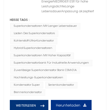
EnergieNIEDRIGER ESR für hohe
LeistungsdichteLange
LebensdauerAnpassung akzeptiert
HEISSE TAGS :
Superkondensatoren Mit Langer Lebensdauer
Laden Des Superkondensators
Kohlenstoff-Ultra-Kondensator
Hybrid-Superkondensatoren
Superkondensatoren Mit Hoher Kapazität
Superkondensatorbank Für Industrielle Anwendungen
Zuverlässige Superkondensator Bank CSM-01A
Hochleistungs -Superkondensatoren
Kondensator Super
Serienkondensator
Brennerkondensator
Herunterladen
WEITERLESEN