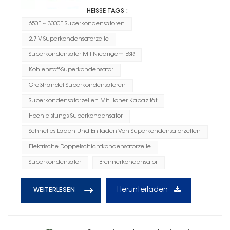
HEISSE TAGS :
650F ~ 3000F Superkondensatoren
2,7-V-Superkondensatorzelle
Superkondensator Mit Niedrigem ESR
Kohlenstoff-Superkondensator
Großhandel Superkondensatoren
Superkondensatorzellen Mit Hoher Kapazität
Hochleistungs-Superkondensator
Schnelles Laden Und Entladen Von Superkondensatorzellen
Elektrische Doppelschichtkondensatorzelle
Superkondensator
Brennerkondensator
Herunterladen
WEITERLESEN