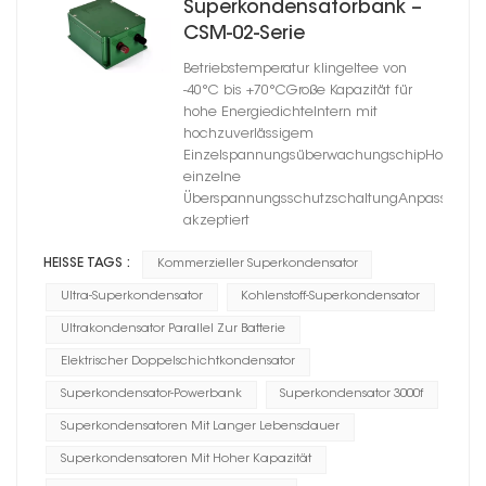
Superkondensatorbank –
CSM-02-Serie
Betriebstemperatur klingeltee von
-40°C bis +70°CGroße Kapazität für
hohe EnergiedichteIntern mit
hochzuverlässigem
EinzelspannungsüberwachungschipHocheffiz
einzelne
ÜberspannungsschutzschaltungAnpassung
akzeptiert
HEISSE TAGS :
Kommerzieller Superkondensator
Ultra-Superkondensator
Kohlenstoff-Superkondensator
Ultrakondensator Parallel Zur Batterie
Elektrischer Doppelschichtkondensator
Superkondensator-Powerbank
Superkondensator 3000f
Superkondensatoren Mit Langer Lebensdauer
Superkondensatoren Mit Hoher Kapazität