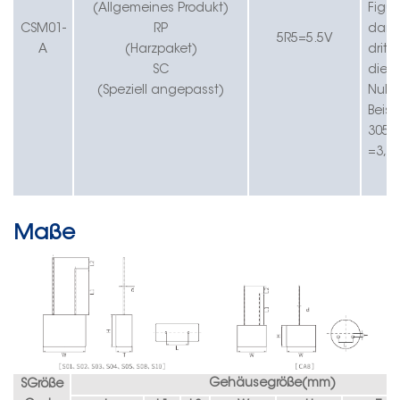
(Allgemeines Produkt)
Figur
CS
M01-
RP
dar.
5R5
=
5.5
V
A
(Harzpaket)
dritte
SC
die A
(Speziell angepasst)
Nulle
Beisp
305=
=3,0
Maße
Gehäusegröße(
mm
)
S
Größe