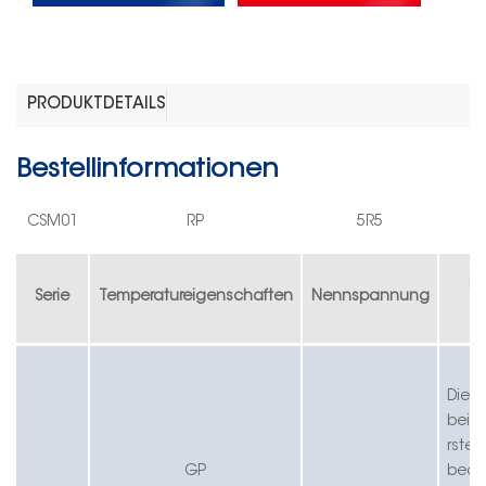
PRODUKTDETAILS
Bestellinformationen
CS
M
0
1
RP
5R5
Ka
Serie
Temperatureigenschaften
Nennspannung
Die e
beide
r
stel
G
P
bede