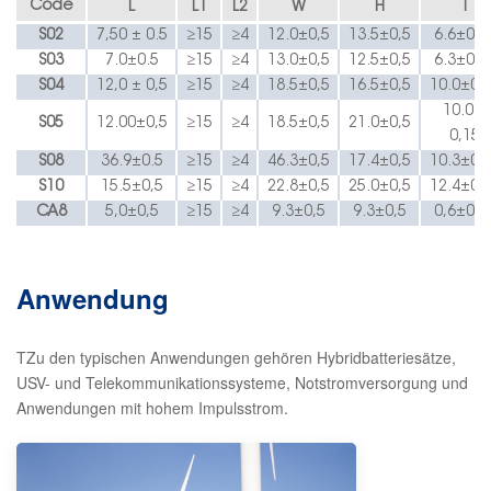
Code
L
L1
L2
W
H
T
S
02
7,50 ± 0
.5
≥15
≥4
12.
0±0,5
13.
5±0,5
6.6
±0,1
S
03
7.
0±
0
.5
≥15
≥4
13.
0±0,5
12.
5±0,5
6.3
±0,1
S
04
12,0 ± 0,5
≥15
≥4
18.5
±0,5
16.5
±0,5
10.0
±0,
10.
0 ±
S
05
1
2
.00±
0,5
≥15
≥4
18.5
±0,5
21.
0±0,5
0,15
S08
36.9
±0
.5
≥15
≥4
46.3
±0,5
17.4
±0,5
10.3
±0,
S10
15.5
±
0,5
≥15
≥4
22.8
±0,5
25.0
±0,5
12.4
±0,
C
A
8
5,0
±
0,5
≥15
≥4
9.3
±0,5
9.3
±0,5
0,6
±0,1
Anwendung
T
Zu den typischen Anwendungen gehören Hybridbatteriesätze,
USV- und Telekommunikationssysteme, Notstromversorgung und
Anwendungen mit hohem Impulsstrom.