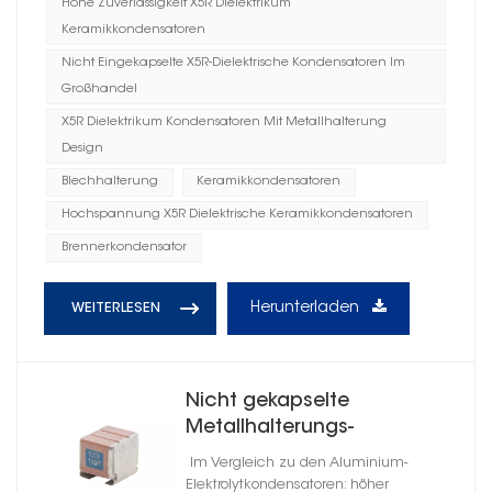
Hohe Zuverlässigkeit X5R Dielektrikum
Keramikkondensatoren
Nicht Eingekapselte X5R-Dielektrische Kondensatoren Im
Großhandel
X5R Dielektrikum Kondensatoren Mit Metallhalterung
Design
Blechhalterung
Keramikkondensatoren
Hochspannung X5R Dielektrische Keramikkondensatoren
Brennerkondensator
Herunterladen
WEITERLESEN
Nicht gekapselte
Metallhalterungs-
Keramikkondensatoren mit
Im Vergleich zu den Aluminium-
hoher Zuverlässigkeit, X7T-
Elektrolytkondensatoren: höher