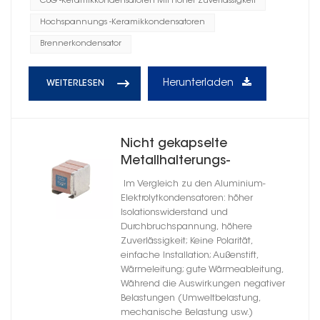
C0G -Keramikkondensatoren Mit Hoher Zuverlässigkeit
Hochspannungs -Keramikkondensatoren
Brennerkondensator
Herunterladen
WEITERLESEN
Nicht gekapselte
Metallhalterungs-
Keramikkondensatoren mit
Im Vergleich zu den Aluminium-
hoher Zuverlässigkeit
Elektrolytkondensatoren: höher
durch Dielektrikum
Isolationswiderstand und
Durchbruchspannung, höhere
Zuverlässigkeit; Keine Polarität,
einfache Installation; Außenstift,
Wärmeleitung; gute Wärmeableitung,
Während die Auswirkungen negativer
Belastungen (Umweltbelastung,
mechanische Belastung usw.)