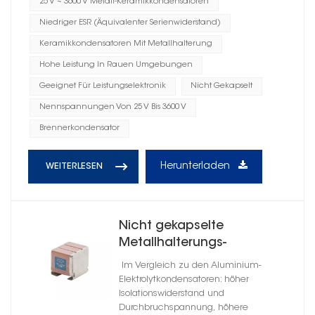
25 V ~ 3600 V Metall-Keramikkondensatoren
Niedriger ESR (Äquivalenter Serienwiderstand)
Keramikkondensatoren Mit Metallhalterung
Hohe Leistung In Rauen Umgebungen
Geeignet Für Leistungselektronik
Nicht Gekapselt
Nennspannungen Von 25 V Bis 3600 V
Brennerkondensator
Herunterladen
WEITERLESEN
Nicht gekapselte
Metallhalterungs-
Keramikkondensatoren mit
Im Vergleich zu den Aluminium-
hoher Zuverlässigkeit C0G
Elektrolytkondensatoren: höher
Isolationswiderstand und
Durchbruchspannung, höhere