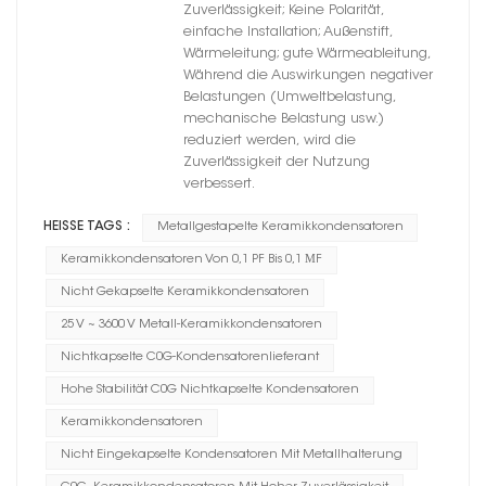
Zuverlässigkeit; Keine Polarität,
einfache Installation; Außenstift,
Wärmeleitung; gute Wärmeableitung,
Während die Auswirkungen negativer
Belastungen (Umweltbelastung,
mechanische Belastung usw.)
reduziert werden, wird die
Zuverlässigkeit der Nutzung
verbessert.
HEISSE TAGS :
Metallgestapelte Keramikkondensatoren
Keramikkondensatoren Von 0,1 PF Bis 0,1 ΜF
Nicht Gekapselte Keramikkondensatoren
25 V ~ 3600 V Metall-Keramikkondensatoren
Nichtkapselte C0G-Kondensatorenlieferant
Hohe Stabilität C0G Nichtkapselte Kondensatoren
Keramikkondensatoren
Nicht Eingekapselte Kondensatoren Mit Metallhalterung