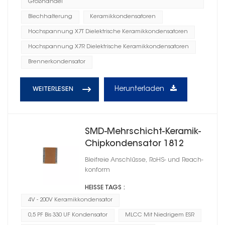
Großhandel
Blechhalterung
Keramikkondensatoren
Hochspannung X7T Dielektrische Keramikkondensatoren
Hochspannung X7R Dielektrische Keramikkondensatoren
Brennerkondensator
Herunterladen
WEITERLESEN
SMD-Mehrschicht-Keramik-
Chipkondensator 1812
Bleifreie Anschlüsse, RoHS- und Reach-
konform
HEISSE TAGS :
4V - 200V Keramikkondensator
0,5 PF Bis 330 UF Kondensator
MLCC Mit Niedrigem ESR