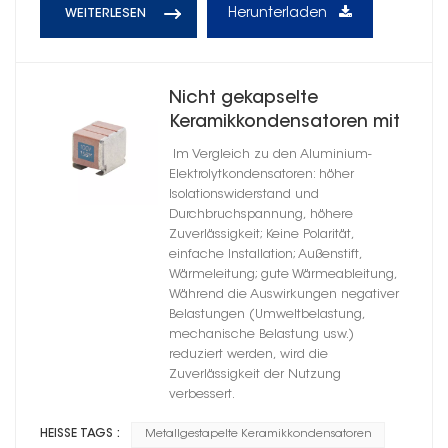
Herunterladen
WEITERLESEN
Nicht gekapselte
Keramikkondensatoren mit
Metallhalterung und
Im Vergleich zu den Aluminium-
hochzuverlässigem X7R-
Elektrolytkondensatoren: höher
Dielektrikum
Isolationswiderstand und
Durchbruchspannung, höhere
Zuverlässigkeit; Keine Polarität,
einfache Installation; Außenstift,
Wärmeleitung; gute Wärmeableitung,
Während die Auswirkungen negativer
Belastungen (Umweltbelastung,
mechanische Belastung usw.)
reduziert werden, wird die
Zuverlässigkeit der Nutzung
verbessert.
HEISSE TAGS :
Metallgestapelte Keramikkondensatoren