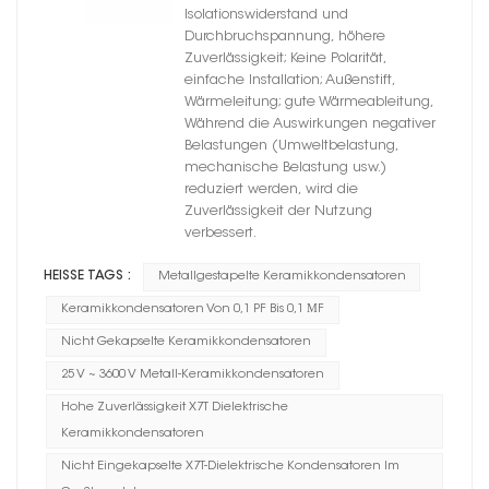
Dielektrikum
Isolationswiderstand und
Durchbruchspannung, höhere
Zuverlässigkeit; Keine Polarität,
einfache Installation; Außenstift,
Wärmeleitung; gute Wärmeableitung,
Während die Auswirkungen negativer
Belastungen (Umweltbelastung,
mechanische Belastung usw.)
reduziert werden, wird die
Zuverlässigkeit der Nutzung
verbessert.
HEISSE TAGS :
Metallgestapelte Keramikkondensatoren
Keramikkondensatoren Von 0,1 PF Bis 0,1 ΜF
Nicht Gekapselte Keramikkondensatoren
25 V ~ 3600 V Metall-Keramikkondensatoren
Hohe Zuverlässigkeit X7T Dielektrische
Keramikkondensatoren
Nicht Eingekapselte X7T-Dielektrische Kondensatoren Im