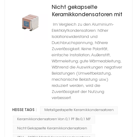
Nicht gekapselte
Keramikkondensatoren mit
Metallhalterung und hoher
Im Vergleich zu den Aluminium-
Zuverlässigkeit
Elektrolytkondensatoren: höher
Isolationswiderstand und
Durchbruchspannung, höhere
Zuverlässigkeit; Keine Polarität,
einfache Installation; Außenstift,
Wärmeleitung; gute Wärmeableitung,
Während die Auswirkungen negativer
Belastungen (Umweltbelastung,
mechanische Belastung usw.)
reduziert werden, wird die
Zuverlässigkeit der Nutzung
verbessert.
HEISSE TAGS :
Metallgestapelte Keramikkondensatoren
Keramikkondensatoren Von 0,1 PF Bis 0,1 ΜF
Nicht Gekapselte Keramikkondensatoren