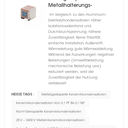
Metallhalterungs-
Keramikkondensatoren mit
Im Vergleich zu den Aluminium-
hoher Zuverlässigkeit, X5R-
Elektrolytkondensatoren: höher
Dielektrikum
Isolationswiderstand und
Durchbruchspannung, höhere
Zuverlässigkeit; Keine Polarität,
einfache Installation; Außenstift,
Wärmeleitung; gute Wärmeableitung,
Während die Auswirkungen negativer
Belastungen (Umweltbelastung,
mechanische Belastung usw.)
reduziert werden, wird die
Zuverlässigkeit der Nutzung
verbessert.
HEISSE TAGS :
Metallgestapelte Keramikkondensatoren
Keramikkondensatoren Von 0,1 PF Bis 0,1 ΜF
Nicht Gekapselte Keramikkondensatoren
25 V ~ 3600 V Metall-Keramikkondensatoren