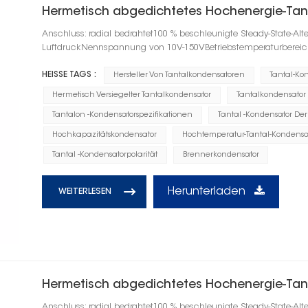
Hermetisch abgedichtetes Hochenergie-Tan
Anschluss: radial bedrahtet100 % beschleunigte Steady-State-Alt
LuftdruckNennspannung von 10V-150VBetriebstemperaturberei
HEISSE TAGS :
Hersteller Von Tantalkondensatoren
Tantal-Ko
Hermetisch Versiegelter Tantalkondensator
Tantalkondensator
Tantalon -Kondensatorspezifikationen
Tantal -Kondensator D
Hochkapazitätskondensator
Hochtemperatur-Tantal-Kondensa
Tantal -Kondensatorpolarität
Brennerkondensator
Herunterladen
WEITERLESEN
Hermetisch abgedichtetes Hochenergie-Tan
Anschluss: radial bedrahtet100 % beschleunigte Steady-State-Alt