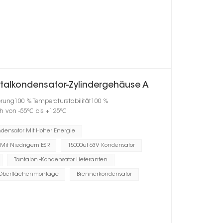
talkondensator-Zylindergehäuse A
erung100 % Temperaturstabilität100 %
h von -55℃ bis +125℃
ndensator Mit Hoher Energie
 Mit Niedrigem ESR
15000uf 63V Kondensator
Tantalon -Kondensator Lieferanten
r Oberflächenmontage
Brennerkondensator