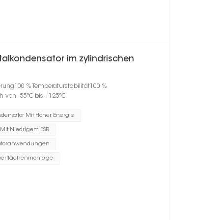
alkondensator im zylindrischen
erung100 % Temperaturstabilität100 %
h von -55℃ bis +125℃
ndensator Mit Hoher Energie
 Mit Niedrigem ESR
satoranwendungen
Oberflächenmontage