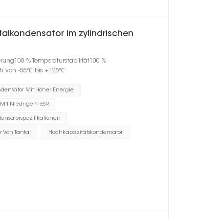
alkondensator im zylindrischen
erung100 % Temperaturstabilität100 %
h von -55℃ bis +125℃
ndensator Mit Hoher Energie
 Mit Niedrigem ESR
ensatorspezifikationen
r Von Tantal
Hochkapazitätskondensator