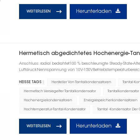
Herunterladen
WEITERLESEN
Hermetisch abgedichtetes Hochenergie-Tan
Anschluss: radial bedrahtet100 % beschleunigte Steady-State-Alt
LuftdruckNennspannung von 10V-150VBetriebstemperaturbereic
HEISSE TAGS :
Hersteller Von Tantalkondensatoren
Tantal-Ko
Hermetisch Versiegelter Tantalkondensator
Tantalkondensator
Hochenergiekondensatoren
Energiespeicherkondensatoren
Hochtemperatur-Tantal-Kondensator
Tantal -Kondensator De
Herunterladen
WEITERLESEN