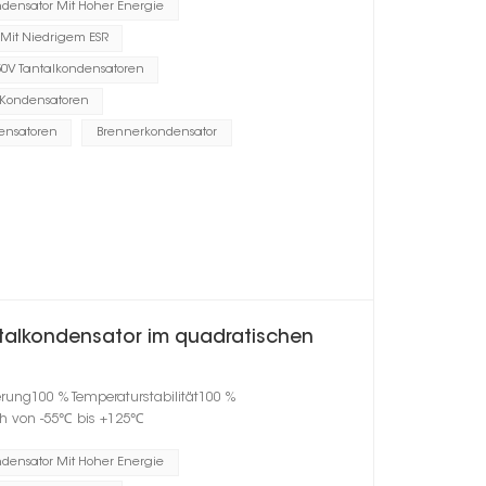
ndensator Mit Hoher Energie
 Mit Niedrigem ESR
50V Tantalkondensatoren
-Kondensatoren
ensatoren
Brennerkondensator
talkondensator im quadratischen
erung100 % Temperaturstabilität100 %
h von -55℃ bis +125℃
ndensator Mit Hoher Energie