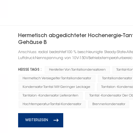
Hermetisch abgedichteter Hochenergie-Tant
Gehäuse B
Anschluss: radial bedrahtet100 % beschleunigte Steady-State-Alt
LuftdruckNennspannung von 10V-150VBetriebstemperaturbereic
HEISSE TAGS :
Hersteller Von Tantalkondensatoren
Tantal-Ko
Hermetisch Versiegelter Tantalkondensator
Tantalkondensator
Kondensator Tantal Mit Geringer Leckage
Tantalon -Konden
Tantalon -Kondensator Lieferanten
Tantal -Kondensator Der 
Hochtemperatur-Tantal-Kondensator
Brennerkondensator
WEITERLESEN