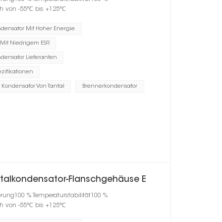
h von -55℃ bis +125℃
ndensator Mit Hoher Energie
 Mit Niedrigem ESR
ndensator Lieferanten
zifikationen
er Kondensator Von Tantal
Brennerkondensator
talkondensator-Flanschgehäuse E
erung100 % Temperaturstabilität100 %
h von -55℃ bis +125℃