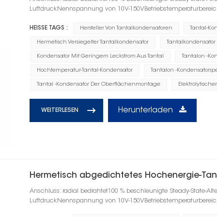
LuftdruckNennspannung von 10V-150VBetriebstemperaturbereic
HEISSE TAGS :
Hersteller Von Tantalkondensatoren
Tantal-Ko
Hermetisch Versiegelter Tantalkondensator
Tantalkondensator
Kondensator Mit Geringem Leckstrom Aus Tantal
Tantalon -Ko
Hochtemperatur-Tantal-Kondensator
Tantalon -Kondensatorspe
Tantal -Kondensator Der Oberflächenmontage
Elektrolytisch
Herunterladen
WEITERLESEN
Hermetisch abgedichtetes Hochenergie-Tan
Anschluss: radial bedrahtet100 % beschleunigte Steady-State-Alt
LuftdruckNennspannung von 10V-150VBetriebstemperaturbereic