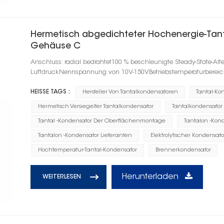
Hermetisch abgedichteter Hochenergie-Tant
Gehäuse C
Anschluss: radial bedrahtet100 % beschleunigte Steady-State-Alt
LuftdruckNennspannung von 10V-150VBetriebstemperaturbereic
HEISSE TAGS :
Hersteller Von Tantalkondensatoren
Tantal-Ko
Hermetisch Versiegelter Tantalkondensator
Tantalkondensator
Tantal -Kondensator Der Oberflächenmontage
Tantalon -Kond
Tantalon -Kondensator Lieferanten
Elektrolytischer Kondensato
Hochtemperatur-Tantal-Kondensator
Brennerkondensator
Herunterladen
WEITERLESEN