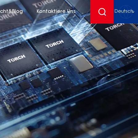
icht&Blog
Kontaktiere Uns
Deutsch
English
français
Deutsch
español
русский