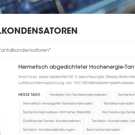
ALKONDENSATOREN
 Tantalkondensatoren"
Hermetisch abgedichteter Hochenergie-Tan
Anschluss: radial bedrahtet100 % beschleunigte Steady-State-Alt
LuftdruckNennspannung von 10V-150VBetriebstemperaturbereic
HEISSE TAGS :
Hersteller Von Tantalkondensatoren
Tantal-Ko
Hermetisch Versiegelter Tantalkondensator
Tantalkondensator
Tantal-Kondensatoren Mit Hoher Stabilität
Hochleistungs-Tant
Großhandel Tantal -Kondensatoren
Tantalon -Kondensator Lie
Tantalon -Kondensatorlösungen
Brennerkondensator