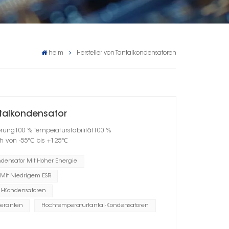
heim
Hersteller von Tantalkondensatoren
talkondensator
erung100 % Temperaturstabilität100 %
h von -55℃ bis +125℃
ndensator Mit Hoher Energie
 Mit Niedrigem ESR
al-Kondensatoren
feranten
Hochtemperaturtantal-Kondensatoren