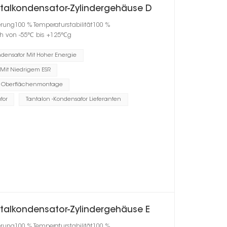
talkondensator-Zylindergehäuse D
erung100 % Temperaturstabilität100 %
ch von -55℃ bis +125℃g
ndensator Mit Hoher Energie
 Mit Niedrigem ESR
er Oberflächenmontage
tor
Tantalon -Kondensator Lieferanten
talkondensator-Zylindergehäuse E
erung100 % Temperaturstabilität100 %