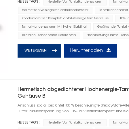
HEISSE TAGS :
Hersteller Von Tantalkondensatoren
Tantal-Ko
Hermetisch Versiegelter Tantalkondensator
Tantalkondensator
Kondensator Mit Komplett Tantal-Versiegeltem Gehäuse
10V-1
Tantal-Kondensatoren Mit Hoher Stabilität
Großhandel Tantal 
Tantalon -Kondensator Lieferanten
Hochleistungs-Tantal-Kond
Herunterladen
WEITERLESEN
Hermetisch abgedichteter Hochenergie-Tan
Gehäuse B
Anschluss: radial bedrahtet100 % beschleunigte Steady-State-Alt
LuftdruckNennspannung von 10V-150VBetriebstemperaturbereic
HEISSE TAGS :
Hersteller Von Tantalkondensatoren
Tantal-Ko