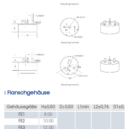
l
Flanschgehäuse
Gehäusegröße
H
±
0,50
D
±
0,50
L1min
L2
±
0,76
D1
±
0,38
FE1
8.00
FE2
10.00
FE3
12.00