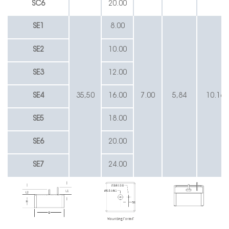
SC6
20.00
SE1
8.00
SE2
10.00
SE3
12.00
SE4
35,50
16.00
7.00
5,84
10.16
SE5
18.00
SE6
20.00
SE7
24.00