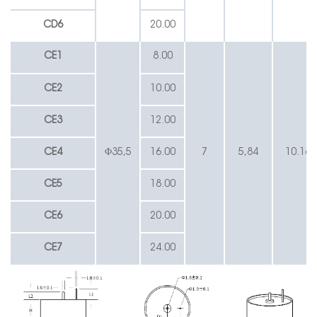
CD6
20.00
CE1
8.00
CE2
10.00
CE3
12.00
CE4
Φ35,5
16.00
7
5,84
10.16
CE5
18.00
CE6
20.00
CE7
24.00