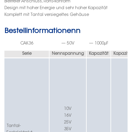
Bleifreier Anschluss, RoHS-konform
Design mit hoher Energie und sehr hoher Kapazität
Komplett mit Tantal versiegeltes Gehäuse
Bestellinformationen
n
CA
K36
—
50
V
—
1000
µF
—
Serie
Nennspannung
Kapazität
Kapazitä
10V
16V
25V
Tantal-
35V