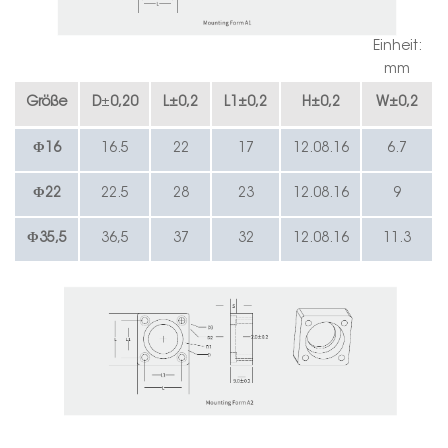
Einheit:
mm
Größe
D
±
0,20
L
±
0,2
L1
±
0,2
H
±
0,2
W
±
0,2
Φ16
16.5
22
17
12.08.16
6.7
Φ
22
22.5
28
23
12.08.16
9
Φ35,5
36,5
37
32
12.08.16
11.3