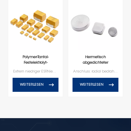
Polymer-Tantal-
Hermetisch
Festelektrolyt-
abgedichteter
Chipkondensator
Hochenergie-
Extrem niedriger ESRNiedriger LeckstromHochfrequenzkapazitätserhaltungBleifreier Anschluss, RoHS-konform
Anschluss: radial bedrahtet100 % beschleunigte Steady-State-Alterung100 % Temperaturstabilität100 % LuftdruckNennspannung von 10V-150VBetriebstemperaturbereich von -55℃ bis +125℃
Tantalkondensator
WEITERLESEN
WEITERLESEN