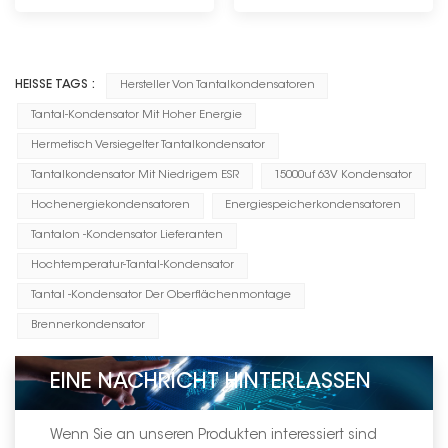
-------------
HEISSE TAGS :
Hersteller Von Tantalkondensatoren
Tantal-Kondensator Mit Hoher Energie
Hermetisch Versiegelter Tantalkondensator
Tantalkondensator Mit Niedrigem ESR
15000uf 63V Kondensator
Hochenergiekondensatoren
Energiespeicherkondensatoren
Tantalon -Kondensator Lieferanten
Hochtemperatur-Tantal-Kondensator
Tantal -Kondensator Der Oberflächenmontage
Brennerkondensator
EINE NACHRICHT HINTERLASSEN
Wenn Sie an unseren Produkten interessiert sind