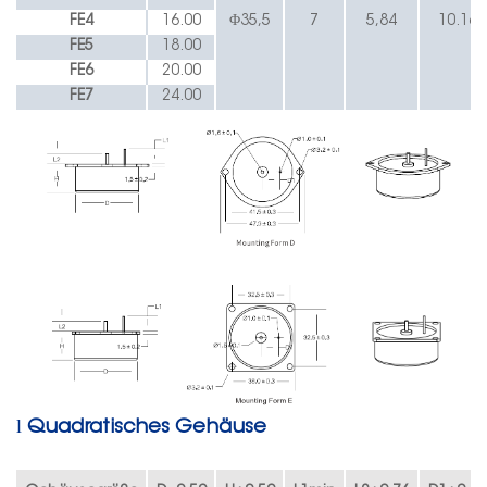
FE4
16.00
Φ35,5
7
5,84
10.16
FE5
18.00
FE6
20.00
FE7
24.00
l
Quadratisches Gehäuse