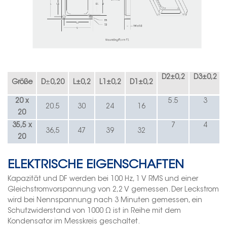
D2
±
0,2
D3
±
0,2
Größe
D
±
0,20
L
±
0,2
L1
±
0,2
D1
±
0,2
20 x
5.5
3
20.5
30
24
16
20
35,5
x
7
4
36,5
47
39
32
20
ELEKTRISCHE EIGENSCHAFTEN
Kapazität und DF werden bei 100 Hz, 1 V RMS und einer
Gleichstromvorspannung von 2,2 V gemessen. Der Leckstrom
wird bei Nennspannung nach 3 Minuten gemessen, ein
Schutzwiderstand von 1000 Ω ist in Reihe mit dem
Kondensator im Messkreis geschaltet.