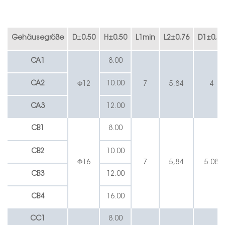
Gehäusegröße
D
±
0,50
H
±
0,50
L1min
L2
±
0,76
D1
±
0,38
C
A
1
8.00
CA2
10.00
Φ12
7
5,84
4
C
A3
12.00
CB1
8.00
CB2
10.00
Φ16
7
5,84
5.08
CB3
12.00
CB4
16.00
CC1
8.00