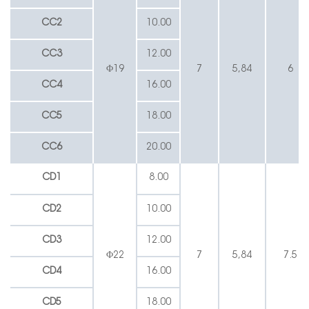
CC2
10.00
CC3
12.00
Φ19
7
5,84
6
CC4
16.00
CC5
18.00
CC6
20.00
CD1
8.00
CD2
10.00
CD3
12.00
Φ22
7
5,84
7.5
CD4
16.00
CD5
18.00