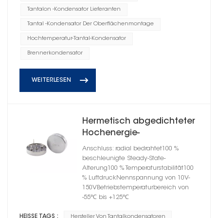
Tantalon -Kondensator Lieferanten
Tantal -Kondensator Der Oberflächenmontage
Hochtemperatur-Tantal-Kondensator
Brennerkondensator
WEITERLESEN
Hermetisch abgedichteter
Hochenergie-
Tantalkondensator im
Anschluss: radial bedrahtet100 %
zylindrischen Gehäuse C
beschleunigte Steady-State-
Alterung100 % Temperaturstabilität100
% LuftdruckNennspannung von 10V-
150VBetriebstemperaturbereich von
-55℃ bis +125℃
HEISSE TAGS :
Hersteller Von Tantalkondensatoren