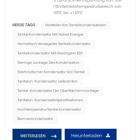
% LuftdruckNennspannung von 10V-
150VBetriebstemperaturbereich von
-55℃ bis +125℃
HEISSE TAGS :
Hersteller Von Tantalkondensatoren
Tantal-Kondensator Mit Hoher Energie
Hermetisch Versiegelter Tantalkondensator
Tantalkondensator Mit Niedrigem ESR
Geringe Leckage Des Kondensators
Elektrolytischer Kondensator Von Tantal
Tantalon -Kondensator Lieferanten
Tantal -Kondensator Der Oberflächenmontage
Tantalon -Kondensatorspezifikationen
Hochtemperatur-Tantal-Kondensator
Brennerkondensator
Herunterladen
WEITERLESEN