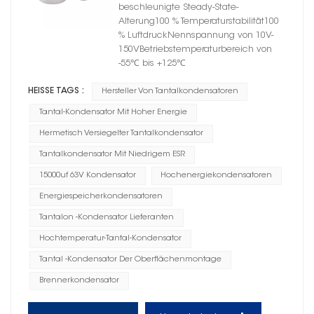
Zylindergehäuse A
beschleunigte Steady-State-
Alterung100 % Temperaturstabilität100
% LuftdruckNennspannung von 10V-
150VBetriebstemperaturbereich von
-55℃ bis +125℃
HEISSE TAGS :
Hersteller Von Tantalkondensatoren
Tantal-Kondensator Mit Hoher Energie
Hermetisch Versiegelter Tantalkondensator
Tantalkondensator Mit Niedrigem ESR
15000uf 63V Kondensator
Hochenergiekondensatoren
Energiespeicherkondensatoren
Tantalon -Kondensator Lieferanten
Hochtemperatur-Tantal-Kondensator
Tantal -Kondensator Der Oberflächenmontage
Brennerkondensator