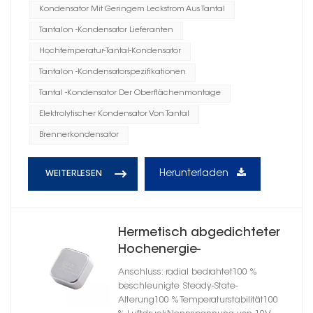
Kondensator Mit Geringem Leckstrom Aus Tantal
Tantalon -Kondensator Lieferanten
Hochtemperatur-Tantal-Kondensator
Tantalon -Kondensatorspezifikationen
Tantal -Kondensator Der Oberflächenmontage
Elektrolytischer Kondensator Von Tantal
Brennerkondensator
Herunterladen
WEITERLESEN
Hermetisch abgedichteter
Hochenergie-
Tantalkondensator im
Anschluss: radial bedrahtet100 %
quadratischen Gehäuse B
beschleunigte Steady-State-
Alterung100 % Temperaturstabilität100