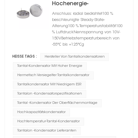
Hochenergie-
Tantalkondensator-
Anschluss: radial bedrahtet100 %
Zylindergehäuse D
beschleunigte Steady-State-
Alterung100 % Temperaturstabilität100
% LuftdruckNennspannung von 10V-
150VBetriebstemperaturbereich von
-55℃ bis +125℃g
HEISSE TAGS :
Hersteller Von Tantalkondensatoren
Tantal-Kondensator Mit Hoher Energie
Hermetisch Versiegelter Tantalkondensator
Tantalkondensator Mit Niedrigem ESR
Tantalon -Kondensatorspezifikationen
Tantal -Kondensator Der Oberflächenmontage
Hochkapazitätskondensator
Hochtemperatur-Tantal-Kondensator
Tantalon -Kondensator Lieferanten