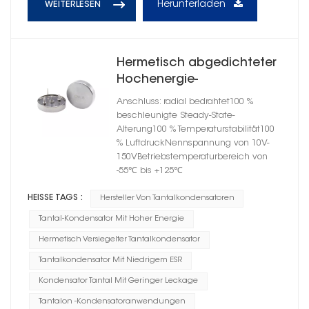
Herunterladen
WEITERLESEN
Hermetisch abgedichteter
Hochenergie-
Tantalkondensator im
Anschluss: radial bedrahtet100 %
zylindrischen Gehäuse B
beschleunigte Steady-State-
Alterung100 % Temperaturstabilität100
% LuftdruckNennspannung von 10V-
150VBetriebstemperaturbereich von
-55℃ bis +125℃
HEISSE TAGS :
Hersteller Von Tantalkondensatoren
Tantal-Kondensator Mit Hoher Energie
Hermetisch Versiegelter Tantalkondensator
Tantalkondensator Mit Niedrigem ESR
Kondensator Tantal Mit Geringer Leckage
Tantalon -Kondensatoranwendungen