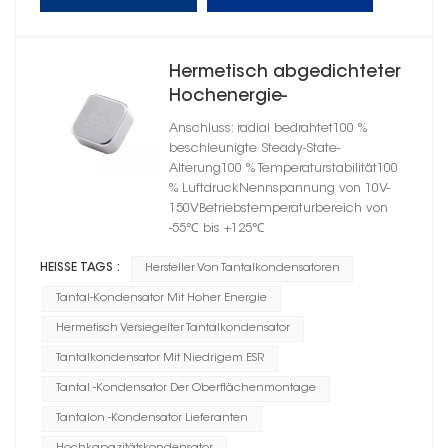
Hermetisch abgedichteter
Hochenergie-
Tantalkondensator im
Anschluss: radial bedrahtet100 %
quadratischen Gehäuse C
beschleunigte Steady-State-
Alterung100 % Temperaturstabilität100
% LuftdruckNennspannung von 10V-
150VBetriebstemperaturbereich von
-55℃ bis +125℃
HEISSE TAGS :
Hersteller Von Tantalkondensatoren
Tantal-Kondensator Mit Hoher Energie
Hermetisch Versiegelter Tantalkondensator
Tantalkondensator Mit Niedrigem ESR
Tantal -Kondensator Der Oberflächenmontage
Tantalon -Kondensator Lieferanten