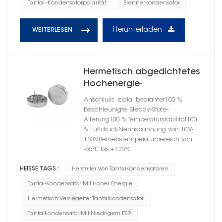
Tantal -Kondensatorpolarität
Brennerkondensator
Herunterladen
WEITERLESEN
Hermetisch abgedichtetes
Hochenergie-
Tantalkondensator-
Anschluss: radial bedrahtet100 %
Zylindergehäuse E
beschleunigte Steady-State-
Alterung100 % Temperaturstabilität100
% LuftdruckNennspannung von 10V-
150VBetriebstemperaturbereich von
-55℃ bis +125℃
HEISSE TAGS :
Hersteller Von Tantalkondensatoren
Tantal-Kondensator Mit Hoher Energie
Hermetisch Versiegelter Tantalkondensator
Tantalkondensator Mit Niedrigem ESR