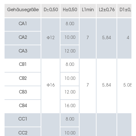
Gehäusegröße
D
±
0,50
H
±
0,50
L1min
L2
±
0,76
D1
±
0,38
C
A
1
8.00
CA2
10.00
Φ12
7
5,84
4
C
A3
12.00
CB1
8.00
CB2
10.00
Φ16
7
5,84
5.08
CB3
12.00
CB4
16.00
CC1
8.00
CC2
10.00