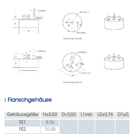
l
Flanschgehäuse
Gehäusegröße
H
±
0,50
D
±
0,50
L1min
L2
±
0,76
D1
±
0,38
FE1
8.00
FE2
10.00