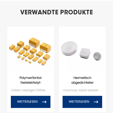
VERWANDTE PRODUKTE
Polymer-Tantal-
Hermetisch
Festelektrolyt-
abgedichteter
Chipkondensator
Hochenergie-
Extrem niedriger ESRNiedriger LeckstromHochfrequenzkapazitätserhaltungBleifreier Anschluss, RoHS-konform
Anschluss: radial bedrahtet100 % beschleunigte Steady-State-Alterung100 % Temperaturstabilität100 % LuftdruckNennspannung von 10V-150VBetriebstemperaturbereich von -55℃ bis +125℃
Tantalkondensator
WEITERLESEN
WEITERLESEN