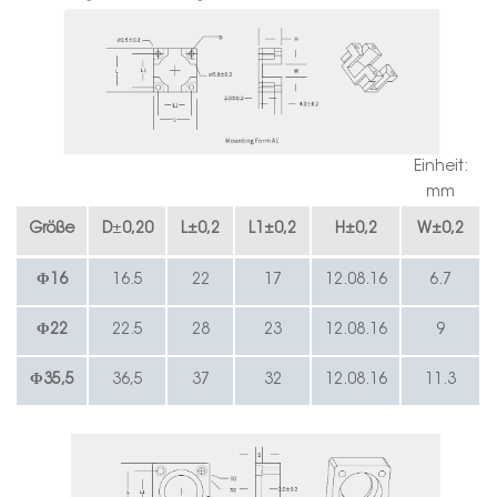
Einheit:
mm
Größe
D
±
0,20
L
±
0,2
L1
±
0,2
H
±
0,2
W
±
0,2
Φ16
16.5
22
17
12.08.16
6.7
Φ
22
22.5
28
23
12.08.16
9
Φ35,5
36,5
37
32
12.08.16
11.3