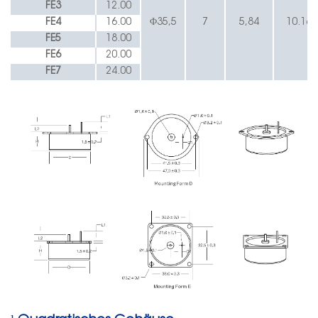
FE3
12.00
FE4
16.00
Φ35,5
7
5,84
10.16
FE5
18.00
FE6
20.00
FE7
24.00