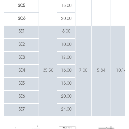
SC5
18.00
SC6
20.00
SE1
8.00
SE2
10.00
SE3
12.00
SE4
35,50
16.00
7.00
5,84
10.16
SE5
18.00
SE6
20.00
SE7
24.00