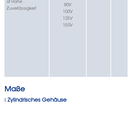
of
Hohe
80V
Zuverlässigkeit
100V
125V
150V
Maße
l
Zylindrisches Gehäuse