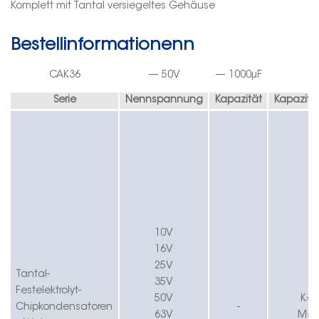
Komplett mit Tantal versiegeltes Gehäuse
Bestellinformationen
n
CA
K36
—
50
V
—
1000
µF
—
Serie
Nennspannung
Kapazität
Kapazitä
10V
16V
25V
Tantal-
35V
Festelektrolyt-
50V
K
=±
Chipkondensatoren
-
63V
M=±