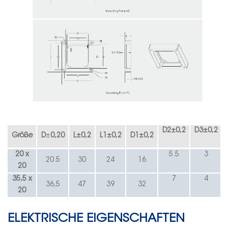
D2
±
0,2
D3
±
0,2
Größe
D
±
0,20
L
±
0,2
L1
±
0,2
D1
±
0,2
20 x
5.5
3
20.5
30
24
16
20
35,5
x
7
4
36,5
47
39
32
20
ELEKTRISCHE EIGENSCHAFTEN