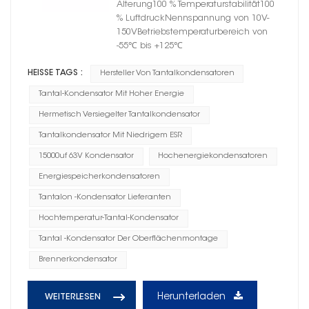
Alterung100 % Temperaturstabilität100
% LuftdruckNennspannung von 10V-
150VBetriebstemperaturbereich von
-55℃ bis +125℃
HEISSE TAGS :
Hersteller Von Tantalkondensatoren
Tantal-Kondensator Mit Hoher Energie
Hermetisch Versiegelter Tantalkondensator
Tantalkondensator Mit Niedrigem ESR
15000uf 63V Kondensator
Hochenergiekondensatoren
Energiespeicherkondensatoren
Tantalon -Kondensator Lieferanten
Hochtemperatur-Tantal-Kondensator
Tantal -Kondensator Der Oberflächenmontage
Brennerkondensator
Herunterladen
WEITERLESEN