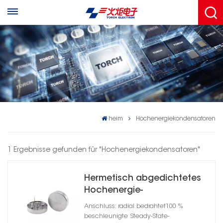
heim
Hochenergiekondensatoren
1 Ergebnisse gefunden für "Hochenergiekondensatoren"
Hermetisch abgedichtetes
Hochenergie-
Tantalkondensator-
Anschluss: radial bedrahtet100 %
Zylindergehäuse A
beschleunigte Steady-State-