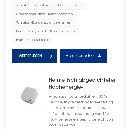
Tantal-Kondensatoren Mit Hoher Stabilität
Großhandel Tantal -Kondensatoren
Tantalon -Kondensator Lieferanten
Hochleistungs-Tantal-Kondensatoren
Brennerkondensator
Herunterladen
WEITERLESEN
Hermetisch abgedichteter
Hochenergie-
Tantalkondensator im
Anschluss: radial bedrahtet 100 %
quadratischen Gehäuse E
beschleunigte Steady-State-Alterung
100 % Temperaturstabilität 100 %
Luftdruck Nennspannung von 10V-
150V Betriebstemperaturbereich von
-55℃ bis +125℃