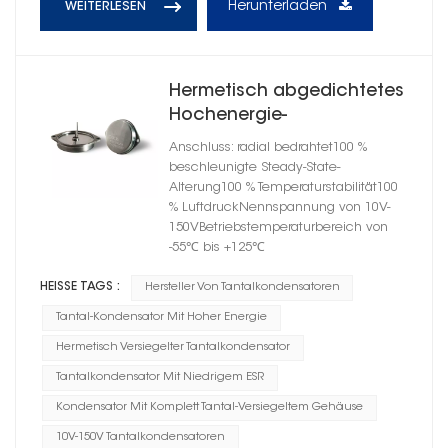
Herunterladen
WEITERLESEN
Hermetisch abgedichtetes
Hochenergie-
Tantalkondensator-
Anschluss: radial bedrahtet100 %
Flanschgehäuse E
beschleunigte Steady-State-
Alterung100 % Temperaturstabilität100
% LuftdruckNennspannung von 10V-
150VBetriebstemperaturbereich von
-55℃ bis +125℃
HEISSE TAGS :
Hersteller Von Tantalkondensatoren
Tantal-Kondensator Mit Hoher Energie
Hermetisch Versiegelter Tantalkondensator
Tantalkondensator Mit Niedrigem ESR
Kondensator Mit Komplett Tantal-Versiegeltem Gehäuse
10V-150V Tantalkondensatoren