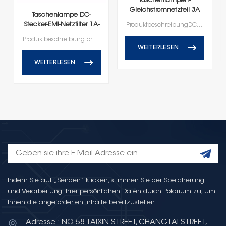
Taschenlampen-
Gleichstromnetzteil 3A
Taschenlampe DC-
EMI-Filter Steckertyp
Stecker-EMI-Netzfilter 1A-
ProduktbeschreibungDC-Steck-EMI-Netzfilter-Serie
Serie
ProduktbeschreibungTorch DC Plug-In EMI-Netzfilter-Serie
WEITERLESEN
WEITERLESEN
Indem Sie auf „Senden“ klicken, stimmen Sie der Speicherung
und Verarbeitung Ihrer persönlichen Daten durch Polarium zu, um
Ihnen die angeforderten Inhalte bereitzustellen.
Adresse : NO.58 TAIXIN STREET, CHANGTAI STREET,