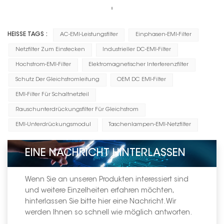
HEISSE TAGS :
AC-EMI-Leistungsfilter
Einphasen-EMI-Filter
Netzfilter Zum Einstecken
Industrieller DC-EMI-Filter
Hochstrom-EMI-Filter
Elektromagnetischer Interferenzfilter
Schutz Der Gleichstromleitung
OEM DC EMI-Filter
EMI-Filter Für Schaltnetzteil
Rauschunterdrückungsfilter Für Gleichstrom
EMI-Unterdrückungsmodul
Taschenlampen-EMI-Netzfilter
EINE NACHRICHT HINTERLASSEN
Wenn Sie an unseren Produkten interessiert sind
und weitere Einzelheiten erfahren möchten,
hinterlassen Sie bitte hier eine Nachricht. Wir
werden Ihnen so schnell wie möglich antworten.