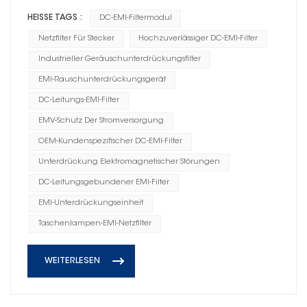
HEISSE TAGS :
DC-EMI-Filtermodul
Netzfilter Für Stecker
Hochzuverlässiger DC-EMI-Filter
Industrieller Geräuschunterdrückungsfilter
EMI-Rauschunterdrückungsgerät
DC-Leitungs-EMI-Filter
EMV-Schutz Der Stromversorgung
OEM-Kundenspezifischer DC-EMI-Filter
Unterdrückung Elektromagnetischer Störungen
DC-Leitungsgebundener EMI-Filter
EMI-Unterdrückungseinheit
Taschenlampen-EMI-Netzfilter
WEITERLESEN