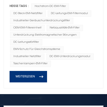
HEISSE TAGS :
Hochstrom-DC-EMI-Filter
DC-Steck-EMI-Netzfilter
DC-Leitungs-EMI-Filtermodul
Industrieller Geräuschunterdrückungsfilter
OEM-EMI-Filtereinheit
Netzqualitäts-EMI-Filter
Unterdrückung Elektromagnetischer Störungen
DC-Leitungsstörfilter
EMV-Schutz Für Gleichstromsysteme
Industrieller Netzfilter
DC-EMI-Unterdrückungsmodul
Taschenlampen-EMI-Filter
WEITERLESEN