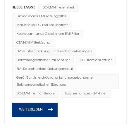
HEISSE TAGS :
DC-EMI-Filtereinheit
Einsteckbarer EMI-Leitungsfilter
Industrieller DC-EMI-Rauschfilter
Hochspannungs-Gleichstrom-EMI-Filter
OEM-EMI-Filterlösung
EMV-Unterdrückung Für Gleichstromleitungen
Elektromagnetischer Rauschfilter
DC-Stromschutzfilter
EMI-Rauschunterdrückungsmodul
Gerät Zur Unterdrückung Leitungsgebundener
Elektromagnetischer Störungen
DC-EMI-Filter Für Geräte
Taschenlampen-EMI-Filter
WEITERLESEN