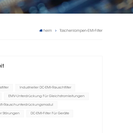
heim
Taschenlampen-EMI-Filter
it
filter
Industrieller DC-EMI-Rauschfilter
EMV-Unterdrückung Für Gleichstromleitungen
MI-Rauschunterdrückungsmodul
r Störungen
DC-EMI-Filter Für Geräte