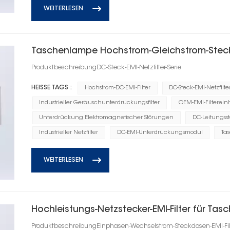
WEITERLESEN
Taschenlampe Hochstrom-Gleichstrom-Steck-
ProduktbeschreibungDC-Steck-EMI-Netzfilter-Serie
HEISSE TAGS :
Hochstrom-DC-EMI-Filter
DC-Steck-EMI-Netzfilte
Industrieller Geräuschunterdrückungsfilter
OEM-EMI-Filtereinh
Unterdrückung Elektromagnetischer Störungen
DC-Leitungsstö
Industrieller Netzfilter
DC-EMI-Unterdrückungsmodul
Ta
WEITERLESEN
Hochleistungs-Netzstecker-EMI-Filter für Ta
ProduktbeschreibungEinphasen-Wechselstrom-Steckdosen-EMI-Filt