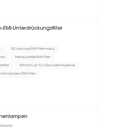
EMI-Unterdrückungsfilter
r
DC-Leitungs-EMI-Filtermodul
eit
Netzqualitäts-EMI-Filter
rfilter
EMV-Schutz Für Gleichstromsysteme
schenlampen-EMI-Filter
schenlampen
erserie