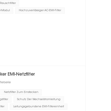
auschfilter
I-Modul
Hochzuverlässiger AC-EMI-Filter
r EMI-Netzfilter
erserie
Netzfilter Zum Einstecken
filter
Schutz Der Wechselstromleitung
lter
Leitungsgebundene EMI-Filtereinheit