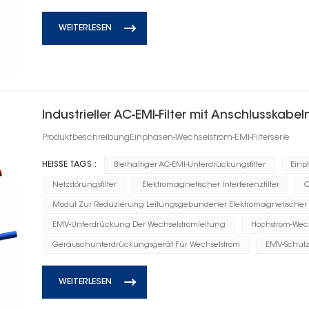
WEITERLESEN
Industrieller AC-EMI-Filter mit Anschlusskabel
ProduktbeschreibungEinphasen-Wechselstrom-EMI-Filterserie
HEISSE TAGS :
Bleihaltiger AC-EMI-Unterdrückungsfilter
Einp
Netzstörungsfilter
Elektromagnetischer Interferenzfilter
O
Modul Zur Reduzierung Leitungsgebundener Elektromagnetischer
EMV-Unterdrückung Der Wechselstromleitung
Hochstrom-Wechs
Geräuschunterdrückungsgerät Für Wechselstrom
EMV-Schutz
WEITERLESEN