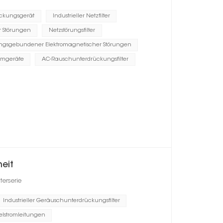
ückungsgerät
Industrieller Netzfilter
r Störungen
Netzstörungsfilter
ungsgebundener Elektromagnetischer Störungen
omgeräte
AC-Rauschunterdrückungsfilter
heit
erserie
Industrieller Geräuschunterdrückungsfilter
elstromleitungen