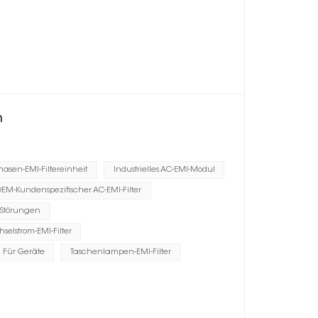
n
hasen-EMI-Filtereinheit
Industrielles AC-EMI-Modul
EM-Kundenspezifischer AC-EMI-Filter
 Störungen
elstrom-EMI-Filter
 Für Geräte
Taschenlampen-EMI-Filter