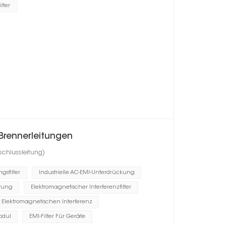
lter
Brennerleitungen
schlussleitung)
gsfilter
Industrielle AC-EMI-Unterdrückung
itung
Elektromagnetischer Interferenzfilter
Elektromagnetischen Interferenz
odul
EMI-Filter Für Geräte