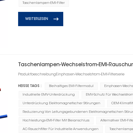
Taschenlampen-EMI-Filter
WEITERLESEN
Taschenlampen-Wechselstrom-EMI-Rauschunte
ProduktbeschreibungEinphasen-Wechselstrom-EMI-Filterserie
HEISSE TAGS :
Bleihaltiges EMI-Filtermodul
Einphasen-Wechse
Industrielle EMV-Unterdrückung
EMV-Schutz Für Wechselstro
Unterdrückung Elektromagnetischer Störungen
OEM-Klimafil
Reduzierung Von Leitungsgebundenen Elektromagnetischen Stör
Hochleistungs-EMI-Filter Mit Bleianschluss
Alternativer EMI-Fil
AC-Rauschfilter Für Industrielle Anwendungen
Taschenlampen