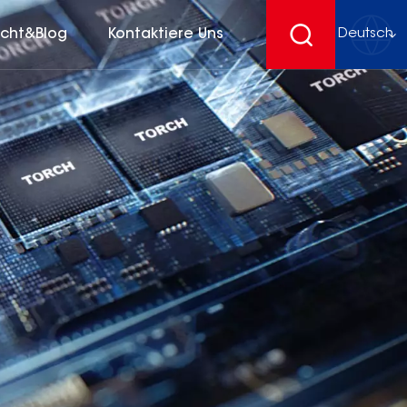
icht&Blog
Kontaktiere Uns
Deutsch
English
français
Deutsch
español
русский