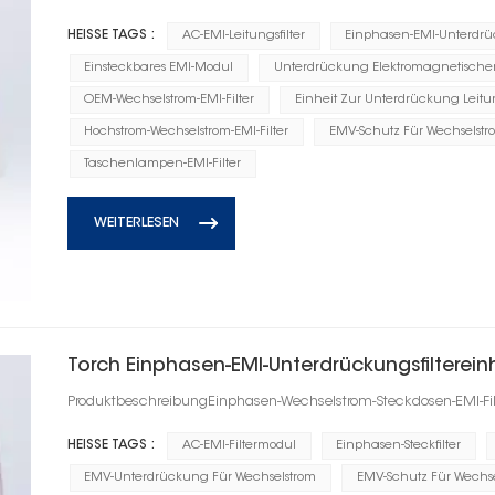
HEISSE TAGS :
AC-EMI-Leitungsfilter
Einphasen-EMI-Unterdr
Einsteckbares EMI-Modul
Unterdrückung Elektromagnetische
OEM-Wechselstrom-EMI-Filter
Einheit Zur Unterdrückung Leit
Hochstrom-Wechselstrom-EMI-Filter
EMV-Schutz Für Wechselstr
Taschenlampen-EMI-Filter
WEITERLESEN
Torch Einphasen-EMI-Unterdrückungsfilterein
ProduktbeschreibungEinphasen-Wechselstrom-Steckdosen-EMI-Filt
HEISSE TAGS :
AC-EMI-Filtermodul
Einphasen-Steckfilter
EMV-Unterdrückung Für Wechselstrom
EMV-Schutz Für Wechs