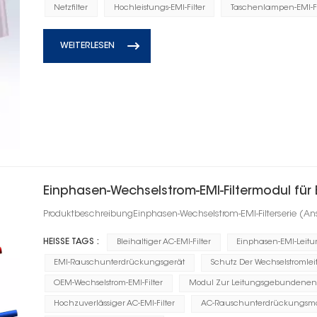
Netzfilter
Hochleistungs-EMI-Filter
Taschenlampen-EMI-Fi
WEITERLESEN
Einphasen-Wechselstrom-EMI-Filtermodul für 
ProduktbeschreibungEinphasen-Wechselstrom-EMI-Filterserie (An
HEISSE TAGS :
Bleihaltiger AC-EMI-Filter
Einphasen-EMI-Leitun
EMI-Rauschunterdrückungsgerät
Schutz Der Wechselstromle
OEM-Wechselstrom-EMI-Filter
Modul Zur Leitungsgebundenen 
Hochzuverlässiger AC-EMI-Filter
AC-Rauschunterdrückungsm