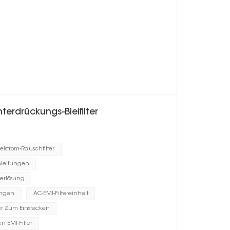
rdrückungs-Bleifilter
lstrom-Rauschfilter
mleitungen
terlösung
ungen
AC-EMI-Filtereinheit
ter Zum Einstecken
-EMI-Filter