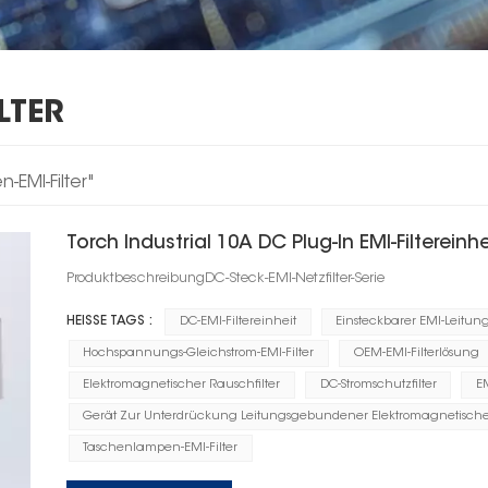
LTER
EMI-Filter"
Torch Industrial 10A DC Plug-In EMI-Filtereinhe
ProduktbeschreibungDC-Steck-EMI-Netzfilter-Serie
HEISSE TAGS :
DC-EMI-Filtereinheit
Einsteckbarer EMI-Leitungs
Hochspannungs-Gleichstrom-EMI-Filter
OEM-EMI-Filterlösung
Elektromagnetischer Rauschfilter
DC-Stromschutzfilter
E
Gerät Zur Unterdrückung Leitungsgebundener Elektromagnetische
Taschenlampen-EMI-Filter