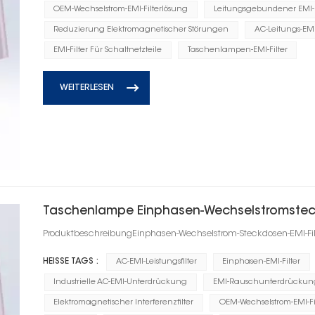
OEM-Wechselstrom-EMI-Filterlösung
Leitungsgebundener EMI-R
Reduzierung Elektromagnetischer Störungen
AC-Leitungs-EM
EMI-Filter Für Schaltnetzteile
Taschenlampen-EMI-Filter
WEITERLESEN
Taschenlampe Einphasen-Wechselstromstecke
ProduktbeschreibungEinphasen-Wechselstrom-Steckdosen-EMI-Filt
HEISSE TAGS :
AC-EMI-Leistungsfilter
Einphasen-EMI-Filter
Industrielle AC-EMI-Unterdrückung
EMI-Rauschunterdrückungs
Elektromagnetischer Interferenzfilter
OEM-Wechselstrom-EMI-Fi