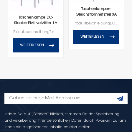
Taschenlampen-
Gleichstromnetzteil 3A
Taschenlampe DC-
EMI-Filter Steckertyp
Stecker-EMI-Netzfilter 1A-
ProduktbeschreibungDC-Steck-EMI-Netzfilter-Serie
Serie
ProduktbeschreibungTorch DC Plug-In EMI-Netzfilter-Serie
WEITERLESEN
WEITERLESEN
Indem Sie auf „Senden“ klicken, stimmen Sie der Speicherung
und Verarbeitung Ihrer persönlichen Daten durch Polarium zu, um
Ihnen die angeforderten Inhalte bereitzustellen.