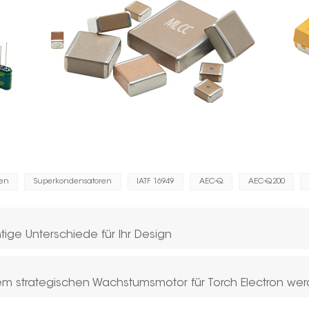
ren
Superkondensatoren
IATF 16949
AEC-Q
AEC-Q200
ige Unterschiede für Ihr Design
m strategischen Wachstumsmotor für Torch Electron we