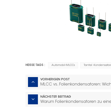
HEISSE TAGS :
Automobil-MLCCs
Tantal -Kondensato
VORHERIGEN POST
MLCC vs. Folienkondensatoren: Wicht
NÄCHSTER BEITRAG
Warum Folienkondensatoren zu eine