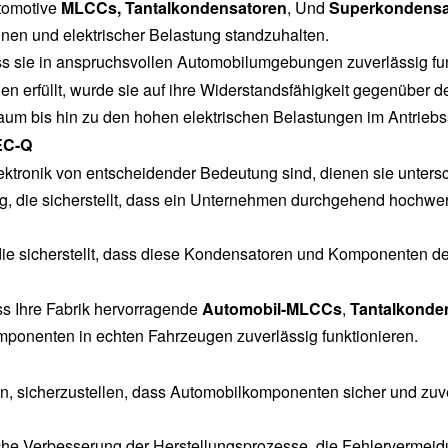
utomotive
MLCCs, Tantalkondensatoren
, Und
Superkondensa
nen und elektrischer Belastung standzuhalten.
, dass sie in anspruchsvollen Automobilumgebungen zuverlässig fu
erfüllt, wurde sie auf ihre Widerstandsfähigkeit gegenüber 
aum bis hin zu den hohen elektrischen Belastungen im Antriebs
EC-Q
lektronik von entscheidender Bedeutung sind, dienen sie unter
erung, die sicherstellt, dass ein Unternehmen durchgehend hoc
, die sicherstellt, dass diese Kondensatoren und Komponenten 
ass Ihre Fabrik hervorragende
Automobil-MLCCs
,
Tantalkonde
mponenten in echten Fahrzeugen zuverlässig funktionieren.
rin, sicherzustellen, dass Automobilkomponenten sicher und zu
liche Verbesserung der Herstellungsprozesse, die Fehlervermeid