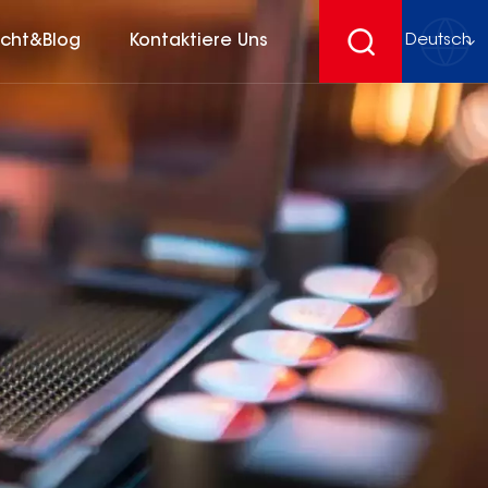
icht&Blog
Kontaktiere Uns
Deutsch
English
français
Deutsch
español
русский