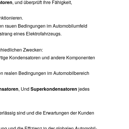
toren
, und überprüft ihre Fähigkeit,
nktionieren.
den rauen Bedingungen im Automobilumfeld
strang eines Elektrofahrzeugs.
schiedlichen Zwecken:
hwertige Kondensatoren und andere Komponenten
den realen Bedingungen im Automobilbereich
nsatoren
, Und
Superkondensatoren
jedes
verlässig sind und die Erwartungen der Kunden
ung und die Effizienz in der globalen Automobil-