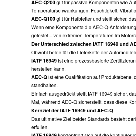
AEC-Q200
gilt für passive Komponenten wie A
Temperaturschwankungen, Feuchtigkeit, Vibratio
AEC-Q100
gilt für Halbleiter und stellt sicher
Wenn eine Komponente die AEC-Q-Anforderungen 
getestet – von extremen Temperaturen im Motorr
Der Unterschied zwischen IATF 16949 und A
Obwohl beide für die Lieferkette der Automobile
IATF 16949
ist eine prozessbasierte Zertifizi
herstellen kann.
AEC-Q
ist eine Qualifikation auf Produktebene
standhalten.
Einfach ausgedrückt stellt IATF 16949 sicher, d
Mal, während AEC-Q sicherstellt, dass diese Ko
Kernziel der IATF 16949 und AEC-Q
Das ultimative Ziel beider Standards besteht da
erfüllen.
IATF 16949
konzentriert sich auf die kontinuier