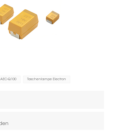
AEC-Q100
Taschenlampe Electron
rden