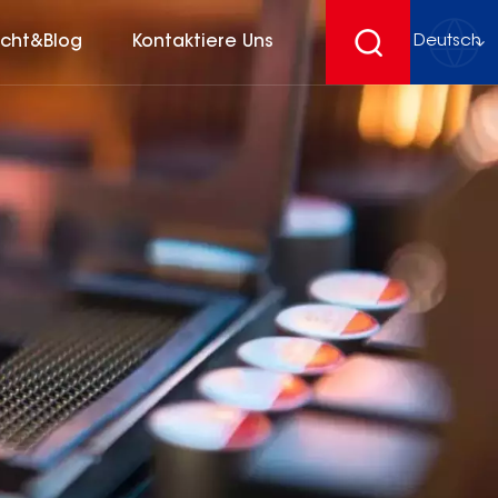
icht&Blog
Kontaktiere Uns
Deutsch
English
français
Deutsch
español
русский