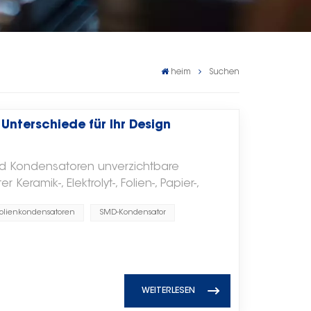
heim
Suchen
Unterschiede für Ihr Design
ind Kondensatoren unverzichtbare
eramik-, Elektrolyt-, Folien-, Papier-,
densatoren – Mehrschichtige
olienkondensatoren
SMD-Kondensator
ensatoren zeichnen sich durch ihre
Anwendung in verschiedenen Bereichen
schiede zwischen MLCCs und
heidend, um optimale
tlichste Unterschied ist ihr Aussehen.
WEITERLESEN
nkondensatoren hinsichtlich der