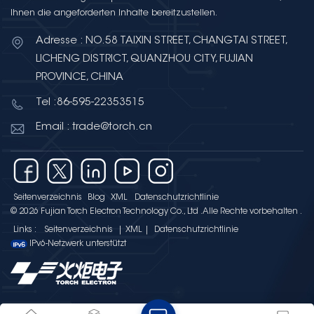
Folienkondensatoren hinsichtlich der
Ihnen die angeforderten Inhalte bereitzustellen.
Designauswahl? Dieser Artikel
vergleicht sie hinsichtlich
Adresse : NO.58 TAIXIN STREET, CHANGTAI STREET,
Abmessungen, Materialien, Leistung
LICHENG DISTRICT, QUANZHOU CITY, FUJIAN
und Anwendungen, um ihre
PROVINCE, CHINA
Besonderheiten und zukünftigen
Tel :86-595-22353515
Trends hervorzuheben. 1.
Materialzusammensetzung MLCCs:
Email : trade@torch.cn
Verwenden keramische Materialien
wie Bariumtitanat (BaTiO₃) als
Dielektrikum. Diese Keramiken bieten
hohe Dielektrizitätskonstanten und
Seitenverzeichnis
Blog
XML
Datenschutzrichtlinie
ermöglichen so relativ große
© 2026 Fujian Torch Electron Technology Co., Ltd .Alle Rechte vorbehalten .
Kapazitätswerte bei kleinem
Links :
Seitenverzeichnis
|
XML
|
Datenschutzrichtlinie
Volumen. Folienkondensatoren: Sie
IPv6-Netzwerk unterstützt
verwenden Kunststofffolien wie
biaxial orientiertes Polypropylen
(BOPP) oder Polyimid (PI) als
Dielektrikum. Elektroden werden