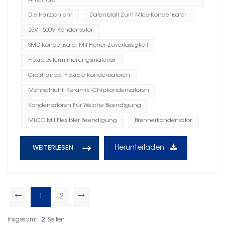
Anschluss
Die Harzschicht
Datenblatt Zum Mlcc-Kondensator
25V - 500V Kondensator
SMD-Kondensator Mit Hoher Zuverlässigkeit
Flexibles Terminierungsmaterial
Großhandel Flexible Kondensatoren
Mehrschicht -Keramik -Chipkondensatoren
Kondensatoren Für Weiche Beendigung
MLCC Mit Flexibler Beendigung
Brennerkondensator
Herunterladen
WEITERLESEN
1
2
Insgesamt
2
Seiten