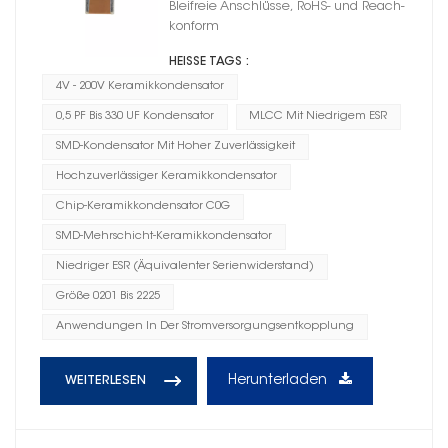
Bleifreie Anschlüsse, RoHS- und Reach-
konform
HEISSE TAGS :
4V - 200V Keramikkondensator
0,5 PF Bis 330 UF Kondensator
MLCC Mit Niedrigem ESR
SMD-Kondensator Mit Hoher Zuverlässigkeit
Hochzuverlässiger Keramikkondensator
Chip-Keramikkondensator C0G
SMD-Mehrschicht-Keramikkondensator
Niedriger ESR (Äquivalenter Serienwiderstand)
Größe 0201 Bis 2225
Anwendungen In Der Stromversorgungsentkopplung
Herunterladen
WEITERLESEN