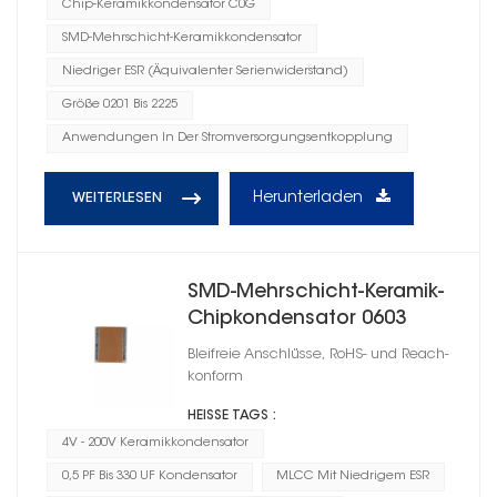
Chip-Keramikkondensator C0G
SMD-Mehrschicht-Keramikkondensator
Niedriger ESR (Äquivalenter Serienwiderstand)
Größe 0201 Bis 2225
Anwendungen In Der Stromversorgungsentkopplung
Herunterladen
WEITERLESEN
SMD-Mehrschicht-Keramik-
Chipkondensator 0603
Bleifreie Anschlüsse, RoHS- und Reach-
konform
HEISSE TAGS :
4V - 200V Keramikkondensator
0,5 PF Bis 330 UF Kondensator
MLCC Mit Niedrigem ESR