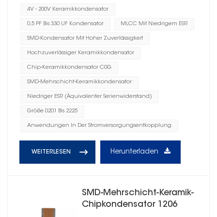
4V - 200V Keramikkondensator
0,5 PF Bis 330 UF Kondensator
MLCC Mit Niedrigem ESR
SMD-Kondensator Mit Hoher Zuverlässigkeit
Hochzuverlässiger Keramikkondensator
Chip-Keramikkondensator C0G
SMD-Mehrschicht-Keramikkondensator
Niedriger ESR (Äquivalenter Serienwiderstand)
Größe 0201 Bis 2225
Anwendungen In Der Stromversorgungsentkopplung
Herunterladen
WEITERLESEN
SMD-Mehrschicht-Keramik-
Chipkondensator 1206