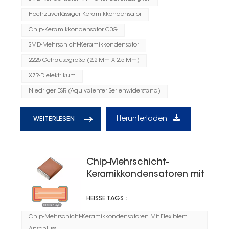
Hochzuverlässiger Keramikkondensator
Chip-Keramikkondensator C0G
SMD-Mehrschicht-Keramikkondensator
2225-Gehäusegröße (2,2 Mm X 2,5 Mm)
X7R-Dielektrikum
Niedriger ESR (Äquivalenter Serienwiderstand)
Herunterladen
WEITERLESEN
Chip-Mehrschicht-
Keramikkondensatoren mit
flexiblem Anschluss CG
HEISSE TAGS :
Chip-Mehrschicht-Keramikkondensatoren Mit Flexiblem