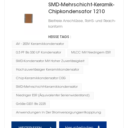
SMD-Mehrschicht-Keramik-
Chipkondensator 1210
Bleifreie Anschlüsse, RoHS- und Reach-
konform
HEISSE TAGS :
4V - 200V Keramikkondensator
0,5 PF Bis 330 UF Kondensator
MLCC Mit Niedrigem ESR
SMD-Kondensator Mit Hoher Zuverlässigkeit
Hochzuverlässiger Keramikkondensator
Chip-Keramikkondensator C0G
SMD-Mehrschicht-Keramikkondensator
Niedriger ESR (Äquivalenter Serienwiderstand)
Größe 0201 Bis 2225
Anwendungen In Der Stromversorgungsentkopplung