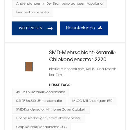
Anwendungen In Der Stromversorgungsentkopplung
Brennerkondensator
Herunterladen
WEITERLESEN
SMD-Mehrschicht-Keramik-
Chipkondensator 2220
Bleifreie Anschlüsse, RoHS- und Reach-
konform
HEISSE TAGS :
4V - 200V Keramikkondensator
0,5 PF Bis 330 UF Kondensator
MLCC Mit Niedrigem ESR
SMD-Kondensator Mit Hoher Zuverlässigkeit
Hochzuverlässiger Keramikkondensator
Chip-Keramikkondensator C0G