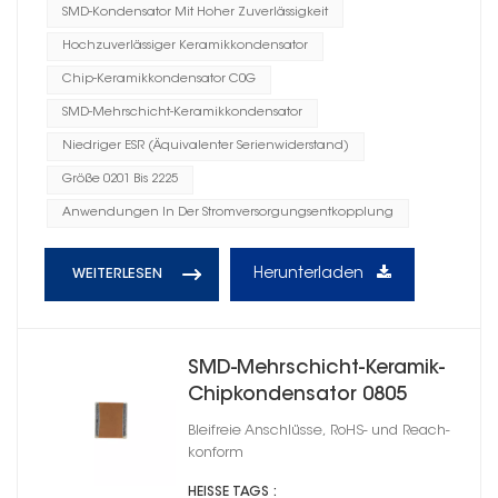
SMD-Kondensator Mit Hoher Zuverlässigkeit
Hochzuverlässiger Keramikkondensator
Chip-Keramikkondensator C0G
SMD-Mehrschicht-Keramikkondensator
Niedriger ESR (Äquivalenter Serienwiderstand)
Größe 0201 Bis 2225
Anwendungen In Der Stromversorgungsentkopplung
Herunterladen
WEITERLESEN
SMD-Mehrschicht-Keramik-
Chipkondensator 0805
Bleifreie Anschlüsse, RoHS- und Reach-
konform
HEISSE TAGS :