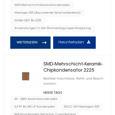
SMD-Mehrschicht-Keramikkondensator
Niedriger ESR (Äquivalenter Serienwiderstand)
Größe 0201 Bis 2225
Anwendungen In Der Stromversorgungsentkopplung
Herunterladen
WEITERLESEN
SMD-Mehrschicht-Keramik-
Chipkondensator 2225
Bleifreie Anschlüsse, RoHS- und Reach-
konform
HEISSE TAGS :
4V - 200V Keramikkondensator
0,5 PF Bis 330 UF Kondensator
MLCC Mit Niedrigem ESR
SMD-Kondensator Mit Hoher Zuverlässigkeit