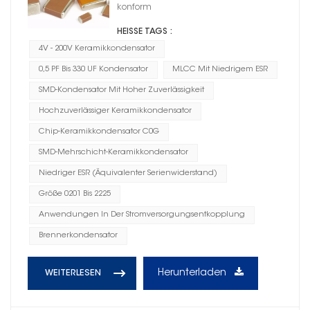
konform
HEISSE TAGS :
4V - 200V Keramikkondensator
0,5 PF Bis 330 UF Kondensator
MLCC Mit Niedrigem ESR
SMD-Kondensator Mit Hoher Zuverlässigkeit
Hochzuverlässiger Keramikkondensator
Chip-Keramikkondensator C0G
SMD-Mehrschicht-Keramikkondensator
Niedriger ESR (Äquivalenter Serienwiderstand)
Größe 0201 Bis 2225
Anwendungen In Der Stromversorgungsentkopplung
Brennerkondensator
Herunterladen
WEITERLESEN