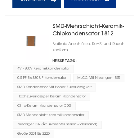
Herunterladen
WEITERLESEN
SMD-Mehrschicht-Keramik-
Chipkondensator 1812
Bleifreie Anschlüsse, RoHS- und Reach-
konform
HEISSE TAGS :
4V - 200V Keramikkondensator
0,5 PF Bis 330 UF Kondensator
MLCC Mit Niedrigem ESR
SMD-Kondensator Mit Hoher Zuverlässigkeit
Hochzuverlässiger Keramikkondensator
Chip-Keramikkondensator C0G
SMD-Mehrschicht-Keramikkondensator
Niedriger ESR (Äquivalenter Serienwiderstand)
Größe 0201 Bis 2225