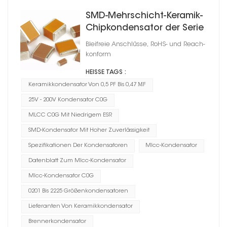
SMD-Mehrschicht-Keramik-
Chipkondensator der Serie
CC41 C0G
Bleifreie Anschlüsse, RoHS- und Reach-
konform
HEISSE TAGS :
Keramikkondensator Von 0,5 PF Bis 0,47 ΜF
25V - 200V Kondensator C0G
MLCC C0G Mit Niedrigem ESR
SMD-Kondensator Mit Hoher Zuverlässigkeit
Spezifikationen Der Kondensatoren
Mlcc-Kondensator
Datenblatt Zum Mlcc-Kondensator
Mlcc-Kondensator C0G
0201 Bis 2225 Größenkondensatoren
Lieferanten Von Keramikkondensator
Brennerkondensator