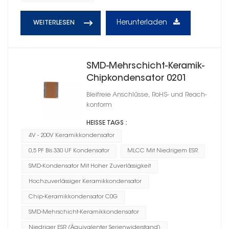
Herunterladen
WEITERLESEN
SMD-Mehrschicht-Keramik-
Chipkondensator 0201
Bleifreie Anschlüsse, RoHS- und Reach-
konform
HEISSE TAGS :
4V - 200V Keramikkondensator
0,5 PF Bis 330 UF Kondensator
MLCC Mit Niedrigem ESR
SMD-Kondensator Mit Hoher Zuverlässigkeit
Hochzuverlässiger Keramikkondensator
Chip-Keramikkondensator C0G
SMD-Mehrschicht-Keramikkondensator
Niedriger ESR (Äquivalenter Serienwiderstand)