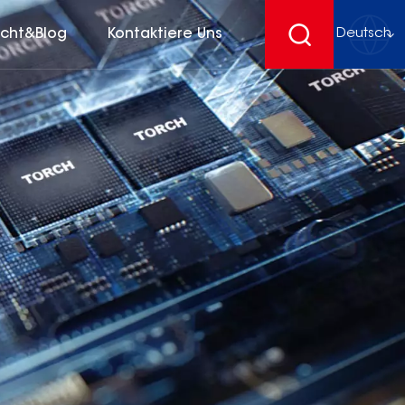
icht&Blog
Kontaktiere Uns
Deutsch
English
français
Deutsch
español
русский