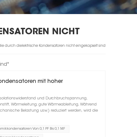
NSATOREN NICHT E
ie durch dielektrische Kondensatoren nicht eingekapselt sind
ind"
kondensatoren mit hoher
 Isolationswiderstand und Durchbruchspannung,
ußenstift, Wärmeleitung; gute Wärmeableitung, Während
hanische Belastung usw.) reduziert werden, wird die
mikkondensatoren Von 0,1 PF Bis 0,1 ΜF