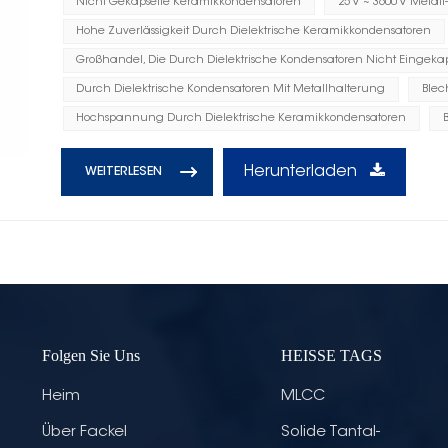
Nicht Gekapselte Keramikkondensatoren
25 V ~ 3600 V Metal
Hohe Zuverlässigkeit Durch Dielektrische Keramikkondensatoren
Großhandel, Die Durch Dielektrische Kondensatoren Nicht Eingekap
Durch Dielektrische Kondensatoren Mit Metallhalterung
Blec
Hochspannung Durch Dielektrische Keramikkondensatoren
Herunterladen
WEITERLESEN
Folgen Sie Uns
HEISSE TAGS
Heim
MLCC
Über Fackel
Solide Tantal-