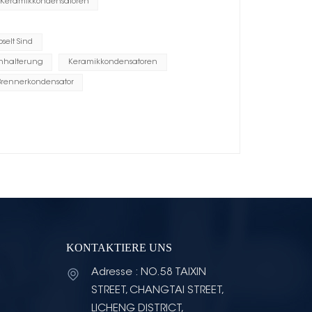
l-Keramikkondensatoren
selt Sind
hhalterung
Keramikkondensatoren
Brennerkondensator
KONTAKTIERE UNS
Adresse : NO.58 TAIXIN
STREET, CHANGTAI STREET,
LICHENG DISTRICT,