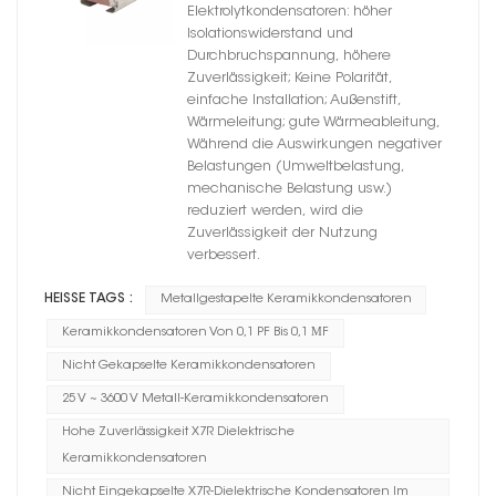
hochzuverlässigem X7R-
Elektrolytkondensatoren: höher
Dielektrikum
Isolationswiderstand und
Durchbruchspannung, höhere
Zuverlässigkeit; Keine Polarität,
einfache Installation; Außenstift,
Wärmeleitung; gute Wärmeableitung,
Während die Auswirkungen negativer
Belastungen (Umweltbelastung,
mechanische Belastung usw.)
reduziert werden, wird die
Zuverlässigkeit der Nutzung
verbessert.
HEISSE TAGS :
Metallgestapelte Keramikkondensatoren
Keramikkondensatoren Von 0,1 PF Bis 0,1 ΜF
Nicht Gekapselte Keramikkondensatoren
25 V ~ 3600 V Metall-Keramikkondensatoren
Hohe Zuverlässigkeit X7R Dielektrische
Keramikkondensatoren
Nicht Eingekapselte X7R-Dielektrische Kondensatoren Im