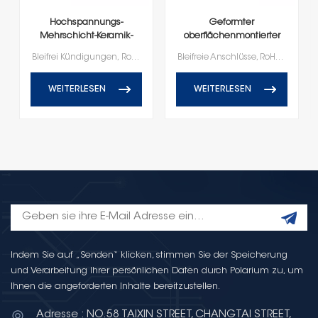
Hochspannungs-
Geformter
Mehrschicht-Keramik-
oberflächenmontierter
Chipkondensatoren
Keramikkondensator
Bleifrei Kündigungen, RoHS und Reach-konform
Bleifreie Anschlüsse, RoHS- und Reach-konform
WEITERLESEN
WEITERLESEN
Indem Sie auf „Senden“ klicken, stimmen Sie der Speicherung
und Verarbeitung Ihrer persönlichen Daten durch Polarium zu, um
Ihnen die angeforderten Inhalte bereitzustellen.
Adresse : NO.58 TAIXIN STREET, CHANGTAI STREET,