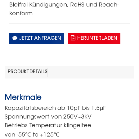
Bleifrei
Kündigungen,
RoHS
und Reach-
konform
JETZT ANFRAGEN
HERUNTERLADEN
PRODUKTDETAILS
Merkmale
Kapazitätsbereich
ab 10pF
bis 1,5μF
Spannungswert
von
250V~3kV
Betriebs
Temperatur klingelte
e
℃
℃
von
-55
to
+125