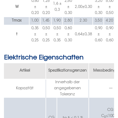
0,80
1,25
2,50
3,20
5,00
1,6 ±
W
±
±
±
2,00
±
0,30
±
±
0,3
0,20
0,20
0,30
0,30
0,50
Tmax
1,00
1,45
1,90
2,80
2.30
3,50
4.20
0,35
0,50
0,50
0,60
0,90
0,90
t
±
±
±
±
0,64
±
0,38
±
±
0,25
0,25
0,35
0,30
0,60
0,60
Elektrische Eigenschaften
Artikel
Spezifikationsgrenzen
Messbeding
Innerhalb der
Kapazität
angegebenen
—
Toleranz
CG:
C
≤1000
R
δ
CG