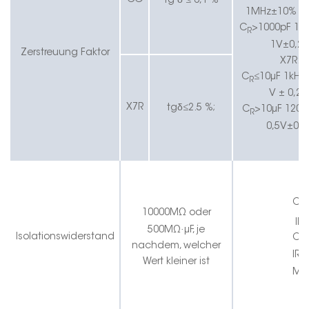
tg
≤
0,1 %
1MHz±10% 0,
C
>1000pF 1k
R
1V±0,2
Zerstreuung
Faktor
X7R:
C
≤10μF 1kHz
R
V ± 0,2 
δ
X7R
tg
≤
2.5
%;
C
>10μF 120
R
0,5V±0,2
C
R
10000MΩ oder
IR
≥
·
5
00MΩ
μF, je
Isolationswiderstand
C
R
nachdem, welcher
IR
≥
Wert kleiner ist
M