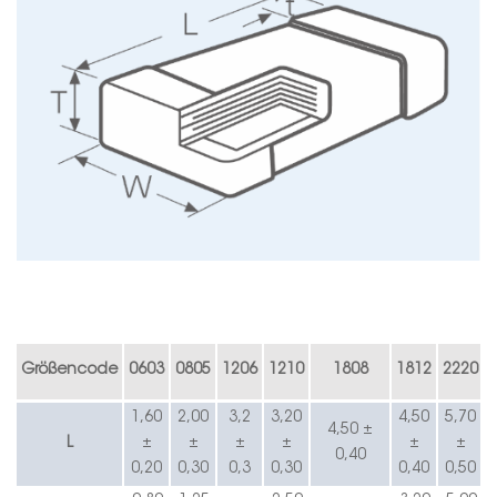
E
Größencode
0603
0805
1206
1210
1808
1812
2220
1,60
2,00
3,2
3,20
4,50
5,70
4,50 ±
L
±
±
±
±
±
±
0,40
0,20
0,30
0,3
0,30
0,40
0,50