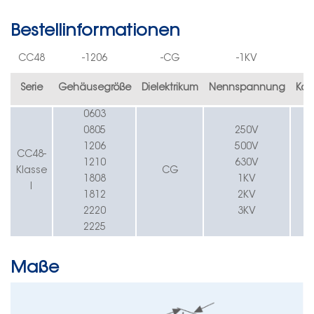
Bestellinformationen
CC4
8
-
1206
-CG
-
1K
V
-1
Serie
Gehäusegröße
Dielektrikum
Nennspannung
Kap
0603
0805
250
V
1206
500
V
CC4
8
-
1210
630
V
Klasse
CG
1808
1K
V
I
1812
2K
V
2220
3K
V
2225
Maße