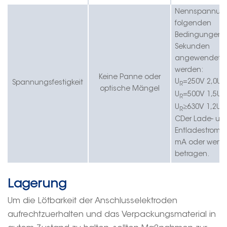
Nennspannun
folgenden
Bedingungen f
Sekunden
angewendet
werden:
Keine Panne oder
U
=250V 2,0U
Spannungsfestigkeit
R
R
optische Mängel
U
=500V 1,5U
R
R
U
≥
630V 1,2U
R
R
C
Der Lade- un
Entladestrom d
mA oder wenig
betragen.
Lagerung
Um die Lötbarkeit der Anschlusselektroden
aufrechtzuerhalten und das Verpackungsmaterial in