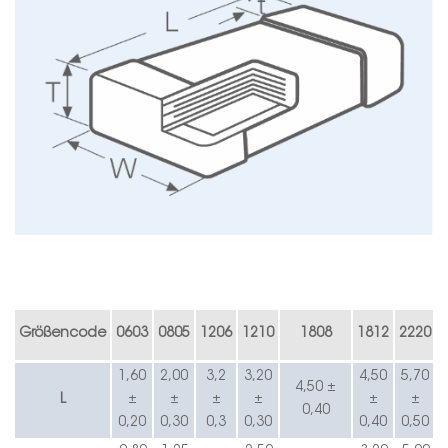
E
Größencode
0603
0805
1206
1210
1808
1812
2220
1,60
2,00
3,2
3,20
4,50
5,70
4,50 ±
L
±
±
±
±
±
±
0,40
0,20
0,30
0,3
0,30
0,40
0,50