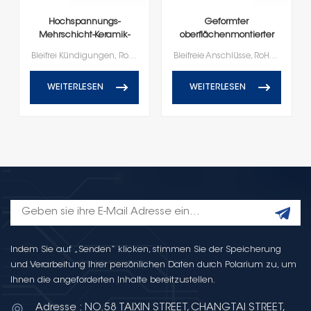
Hochspannungs-
Geformter
Mehrschicht-Keramik-
oberflächenmontierter
Chipkondensatoren
Keramikkondensator
Bleifrei Kündigungen, RoHS und Reach-konform
Bleifreie Anschlüsse, RoHS- und Reach-konform
WEITERLESEN
WEITERLESEN
Indem Sie auf „Senden“ klicken, stimmen Sie der Speicherung
und Verarbeitung Ihrer persönlichen Daten durch Polarium zu, um
Ihnen die angeforderten Inhalte bereitzustellen.
Adresse : NO.58 TAIXIN STREET, CHANGTAI STREET,