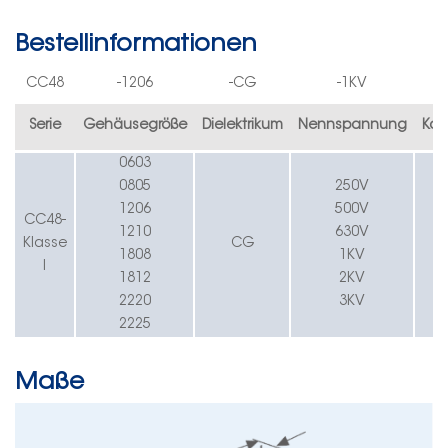
Bestellinformationen
CC4
8
-
1206
-CG
-
1K
V
-1
Serie
Gehäusegröße
Dielektrikum
Nennspannung
Kap
0603
0805
250
V
1206
500
V
CC4
8
-
1210
630
V
Klasse
CG
1808
1K
V
I
1812
2K
V
2220
3K
V
2225
Maße