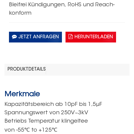
Bleifrei
Kündigungen,
RoHS
und Reach-
konform
JETZT ANFRAGEN
HERUNTERLADEN
PRODUKTDETAILS
Merkmale
Kapazitätsbereich
ab 10pF
bis 1,5μF
Spannungswert
von
250V~3kV
Betriebs
Temperatur klingelte
e
℃
℃
von
-55
to
+125