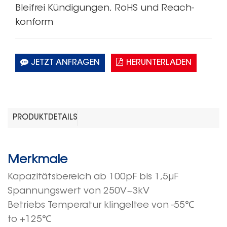
Bleifrei
Kündigungen,
RoHS
und Reach-
konform
JETZT ANFRAGEN
HERUNTERLADEN
PRODUKTDETAILS
Merkmale
Kapazitätsbereich
ab 10
0
pF
bis 1,5μF
Spannungswert
von
250V~3kV
Betriebs
Temperatur klingelte
e
von
-55
℃
to
+125
℃