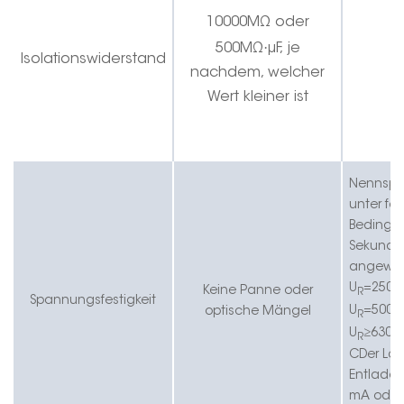
10000MΩ oder
·
5
00MΩ
μF, je
Isolationswiderstand
nachdem, welcher
Wert kleiner ist
Nennsp
unter fo
Bedingun
Sekunde
angewen
U
=250V
Keine Panne oder
R
Spannungsfestigkeit
U
=500V
optische Mängel
R
U
≥
630V
R
C
Der La
Entlades
mA oder