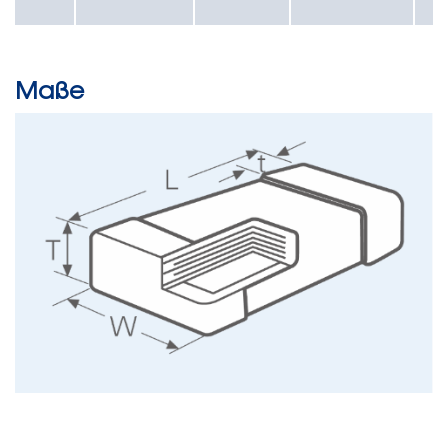
Maße
E