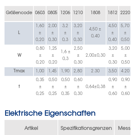
Größencode
0603
0805
1206
1210
1808
1812
2220
1,60
2,00
3,2
3,20
4,50
5,70
4,50 ±
L
±
±
±
±
±
±
0,40
0,20
0,30
0,3
0,30
0,40
0,50
0,80
1,25
2,50
3,20
5,00
1,6 ±
W
±
±
±
2,00
±
0,30
±
±
0,3
0,20
0,20
0,30
0,30
0,50
Tmax
1,00
1,45
1,90
2,80
2.30
3,50
4.20
0,35
0,50
0,50
0,60
0,90
0,90
t
±
±
±
±
0,64
±
0,38
±
±
0,25
0,25
0,35
0,30
0,60
0,60
Elektrische Eigenschaften
Artikel
Spezifikationsgrenzen
Messb