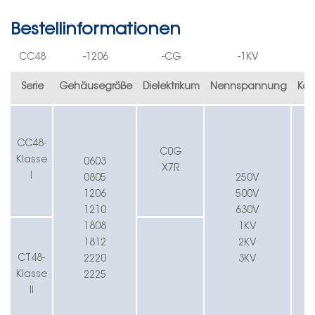
Bestellinformationen
C
C
4
8
-
1206
-CG
-
1K
V
-
Serie
Gehäusegröße
Dielektrikum
Nennspannung
Kap
CC4
8
-
C
0
G
Klasse
0603
X7R
I
0805
250
V
1206
500
V
1210
630
V
1808
1K
V
1812
2K
V
CT
48
-
2220
3K
V
Klasse
2225
II