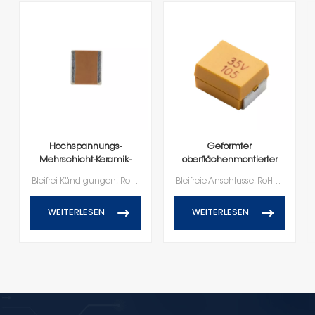
Hochspannungs-
Geformter
Mehrschicht-Keramik-
oberflächenmontierter
Chipkondensatoren
Keramikkondensator
Bleifrei Kündigungen, RoHS und Reach-konform
Bleifreie Anschlüsse, RoHS- und Reach-konform
WEITERLESEN
WEITERLESEN