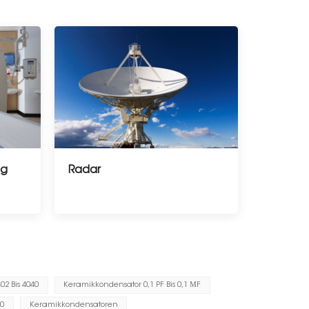
ng
Radar
2 Bis 4040
Keramikkondensator 0,1 PF Bis 0,1 ΜF
10
Keramikkondensatoren