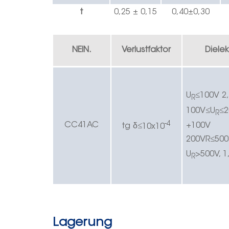
t
0,25 ± 0,1
5
0,40
±
0,30
NEIN.
Verlustfaktor
Dielek
U
≤
100V 2
R
100V
≤
U
≤
2
R
-4
CC4
1AC
δ
+100V
t
g
≤
10x10
200V
R
≤
500
U
>500V, 1
R
Lagerung