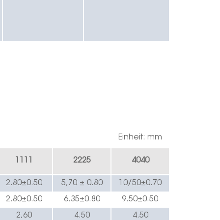
Einheit: mm
1
111
222
5
4040
2.8
0±0.
5
0
5,70 ± 0.
8
0
10/5
0±0.
7
0
2.8
0±0.
5
0
6.35
±0.
8
0
9
.50±0.
5
0
2,60
4.
5
0
4.
5
0