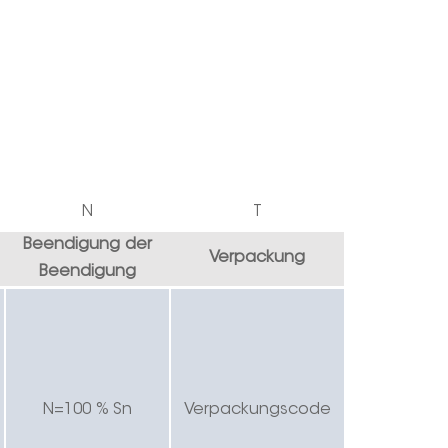
N
T
Beendigung der
Verpackung
Beendigung
N=100 % Sn
Verpackungscode