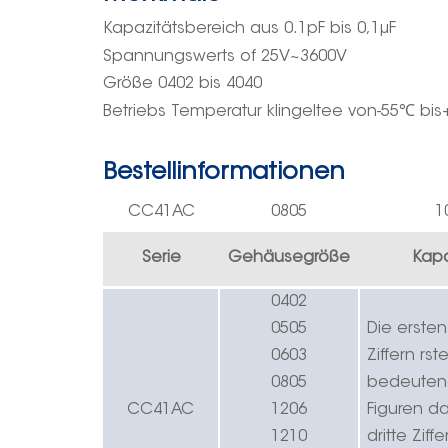
Kapazitätsbereich
aus
0.
1pF
bis 0,1μF
Spannungswert
s
of
25V~3
600
V
Größe 0402 bis 4040
Betriebs
Temperatur klingelte
e
von-55
℃
bis
Bestellinformationen
CC41
AC
0805
1
Serie
Gehäusegröße
Kapa
0402
0505
Die erste
0603
Ziffern
r
ste
0805
bedeute
CC41
AC
1206
Figuren da
1210
dritte Ziff