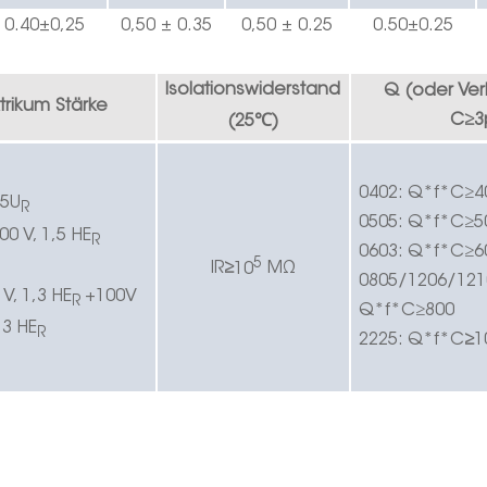
0.
40
±0,25
0,50 ± 0.
3
5
0,50 ± 0.
2
5
0.
5
0±0.
25
Isolationswiderstand
Q (oder
Ver
trikum
Stärke
℃
C
≥
3
(25
)
0402:
Q*f*C
≥
4
,5U
R
0505:
Q*f*C
≥
5
00 V, 1,5 HE
R
0603:
Q*f*C
≥
6
5
IR
≥
10
MΩ
0805/1206/121
 V, 1,3 HE
+100V
R
Q*f*C
≥
800
,3 HE
R
2225:
Q*f*C
≥
1