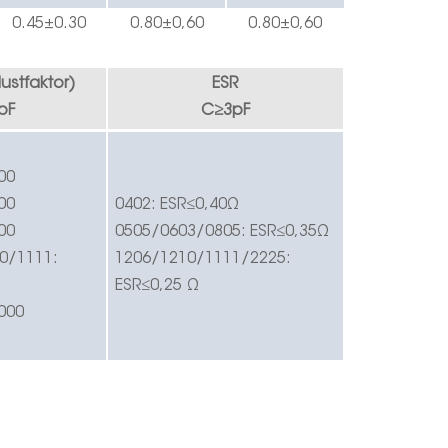
0.
45
±0.
3
0
0.
8
0±0,60
0.
8
0±0,60
lustfaktor)
ESR
pF
C
≥
3pF
00
00
0402:
ESR
≤
0,40
Ω
00
0505/0603/0805:
ESR
≤
0,35
Ω
0/1111:
1206/1210/1111/2225:
ESR
≤
0,25
Ω
000