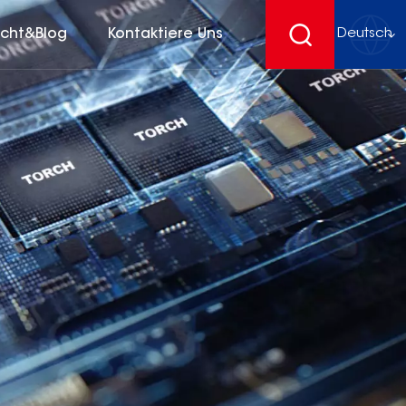
icht&Blog
Kontaktiere Uns
Deutsch
English
français
Deutsch
español
русский