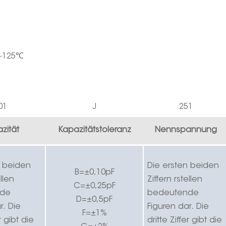
+125
℃
0
1
J
251
zität
Kapazitätstoleranz
Nennspannung
n beiden
Die ersten beiden
B=±0,10pF
llen
Ziffern
r
stellen
C=±0,25pF
nde
bedeutende
D=±0,5pF
r.
Die
Figuren dar.
Die
F=±1%
er gibt die
dritte Ziffer gibt die