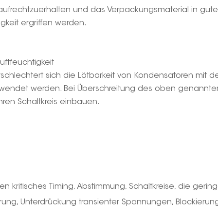
 aufrechtzuerhalten und das Verpackungsmaterial in gu
gkeit ergriffen werden.
Luftfeuchtigkeit
chlechtert sich die Lötbarkeit von Kondensatoren mit de
wendet werden. Bei Überschreitung des oben genannten 
Ihren Schaltkreis einbauen.
itisches Timing, Abstimmung, Schaltkreise, die geringe V
erung, Unterdrückung transienter Spannungen, Blockieru