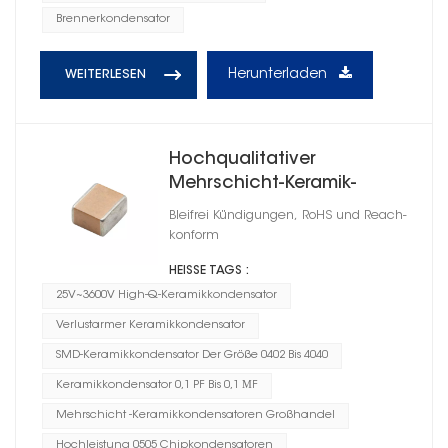
Brennerkondensator
Herunterladen
WEITERLESEN
Hochqualitativer
Mehrschicht-Keramik-
Chipkondensator 0505
Bleifrei Kündigungen, RoHS und Reach-
konform
HEISSE TAGS :
25V~3600V High-Q-Keramikkondensator
Verlustarmer Keramikkondensator
SMD-Keramikkondensator Der Größe 0402 Bis 4040
Keramikkondensator 0,1 PF Bis 0,1 ΜF
Mehrschicht -Keramikkondensatoren Großhandel
Hochleistung 0505 Chipkondensatoren