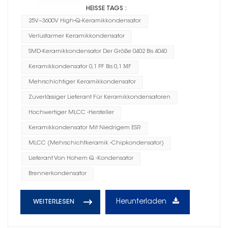
HEISSE TAGS :
25V~3600V High-Q-Keramikkondensator
Verlustarmer Keramikkondensator
SMD-Keramikkondensator Der Größe 0402 Bis 4040
Keramikkondensator 0,1 PF Bis 0,1 ΜF
Mehrschichtiger Keramikkondensator
Zuverlässiger Lieferant Für Keramikkondensatoren
Hochwertiger MLCC -Hersteller
Keramikkondensator Mit Niedrigem ESR
MLCC (Mehrschichtkeramik -Chipkondensator)
Lieferant Von Hohem Q -Kondensator
Brennerkondensator
Herunterladen
WEITERLESEN