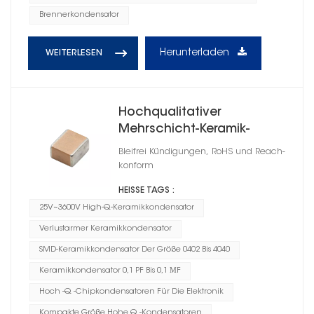
Brennerkondensator
Herunterladen
WEITERLESEN
Hochqualitativer
Mehrschicht-Keramik-
Chipkondensator 1210
Bleifrei Kündigungen, RoHS und Reach-
konform
HEISSE TAGS :
25V~3600V High-Q-Keramikkondensator
Verlustarmer Keramikkondensator
SMD-Keramikkondensator Der Größe 0402 Bis 4040
Keramikkondensator 0,1 PF Bis 0,1 ΜF
Hoch -Q -Chipkondensatoren Für Die Elektronik
Kompakte Größe Hohe Q -Kondensatoren