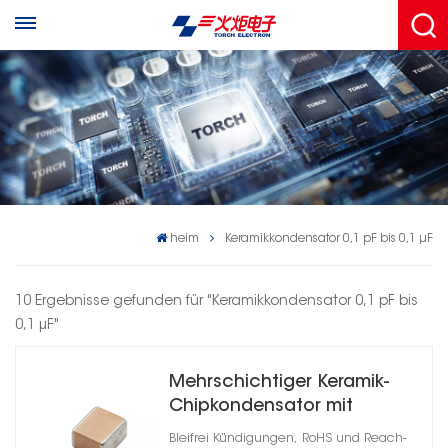
heim
Keramikkondensator 0,1 pF bis 0,1 μF
10 Ergebnisse gefunden für "Keramikkondensator 0,1 pF bis
0,1 μF"
Mehrschichtiger Keramik-
Chipkondensator mit
hohem Q
Bleifrei Kündigungen, RoHS und Reach-