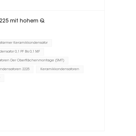
2225 mit hohem Q
ustarmer Keramikkondensator
nsator 0,1 PF Bis 0,1 ΜF
atoren Der Oberflächenmontage (SMT)
ondensatoren 2225
Keramikkondensatoren
r