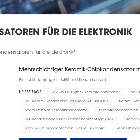
ATOREN FÜR DIE ELEKTRONIK
ndensatoren für die Elektronik"
Mehrschichtiger Keramik-Chipkondensator 
Bleifrei Kündigungen, RoHS und Reach-konform
HEISSE TAGS :
25V~3600V High-Q-Keramikkondensator
Verl
SMD-Keramikkondensator Der Größe 0402 Bis 4040
Keramikkonde
Lieferanten Von Keramikkondensator
Keramikkondensatoren 
SMT -Kondensatoren Der Oberflächenmontage (SMT)
Kompakt
Hoch -Q -Chipkondensatoren Für Die Elektronik
Brennerkonde