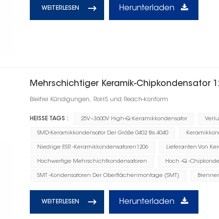
Herunterladen
WEITERLESEN
Mehrschichtiger Keramik-Chipkondensator 
Bleifrei Kündigungen, RoHS und Reach-konform
HEISSE TAGS :
25V~3600V High-Q-Keramikkondensator
Verl
SMD-Keramikkondensator Der Größe 0402 Bis 4040
Keramikkonde
Niedrige ESR -Keramikkondensatoren1206
Lieferanten Von Ke
Hochwertige Mehrschichtkondensatoren
Hoch -Q -Chipkonden
SMT -Kondensatoren Der Oberflächenmontage (SMT)
Brenner
Herunterladen
WEITERLESEN