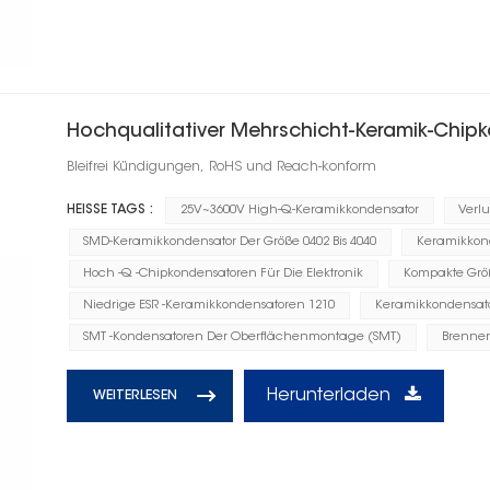
Hochqualitativer Mehrschicht-Keramik-Chip
Bleifrei Kündigungen, RoHS und Reach-konform
HEISSE TAGS :
25V~3600V High-Q-Keramikkondensator
Verl
SMD-Keramikkondensator Der Größe 0402 Bis 4040
Keramikkonde
Hoch -Q -Chipkondensatoren Für Die Elektronik
Kompakte Grö
Niedrige ESR -Keramikkondensatoren 1210
Keramikkondensat
SMT -Kondensatoren Der Oberflächenmontage (SMT)
Brenner
Herunterladen
WEITERLESEN