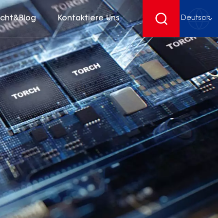
icht&Blog
Kontaktiere Uns
Deutsch
English
français
Deutsch
español
русский