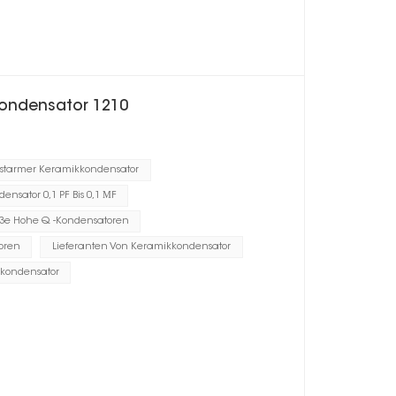
kondensator 1210
ustarmer Keramikkondensator
nsator 0,1 PF Bis 0,1 ΜF
ße Hohe Q -Kondensatoren
oren
Lieferanten Von Keramikkondensator
kondensator