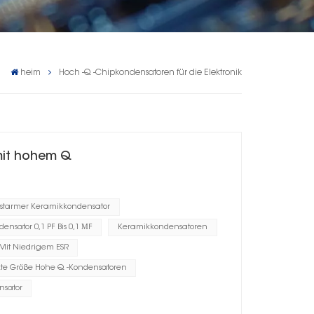
heim
Hoch -Q -Chipkondensatoren für die Elektronik
mit hohem Q
ustarmer Keramikkondensator
nsator 0,1 PF Bis 0,1 ΜF
Keramikkondensatoren
Mit Niedrigem ESR
e Größe Hohe Q -Kondensatoren
nsator