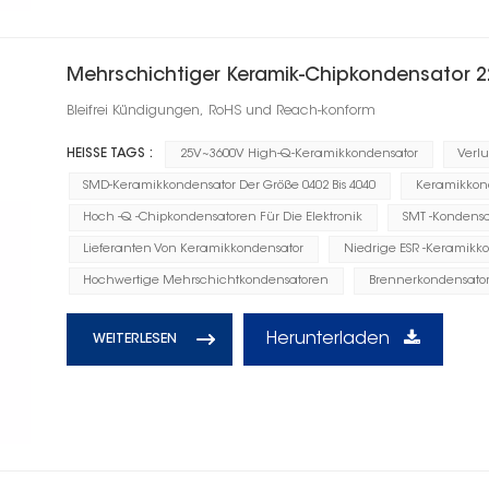
Mehrschichtiger Keramik-Chipkondensator 
Bleifrei Kündigungen, RoHS und Reach-konform
HEISSE TAGS :
25V~3600V High-Q-Keramikkondensator
Verl
SMD-Keramikkondensator Der Größe 0402 Bis 4040
Keramikkonde
Hoch -Q -Chipkondensatoren Für Die Elektronik
SMT -Kondens
Lieferanten Von Keramikkondensator
Niedrige ESR -Keramikk
Hochwertige Mehrschichtkondensatoren
Brennerkondensato
Herunterladen
WEITERLESEN