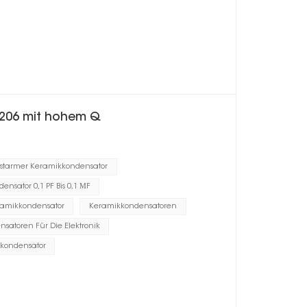
1206 mit hohem Q
ustarmer Keramikkondensator
nsator 0,1 PF Bis 0,1 ΜF
ramikkondensator
Keramikkondensatoren
satoren Für Die Elektronik
kondensator