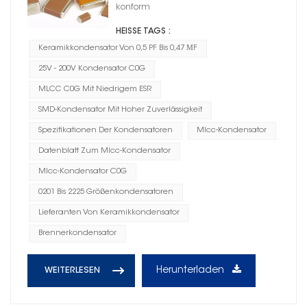
konform
HEISSE TAGS :
Keramikkondensator Von 0,5 PF Bis 0,47 ΜF
25V - 200V Kondensator C0G
MLCC C0G Mit Niedrigem ESR
SMD-Kondensator Mit Hoher Zuverlässigkeit
Spezifikationen Der Kondensatoren
Mlcc-Kondensator
Datenblatt Zum Mlcc-Kondensator
Mlcc-Kondensator C0G
0201 Bis 2225 Größenkondensatoren
Lieferanten Von Keramikkondensator
Brennerkondensator
Herunterladen
WEITERLESEN