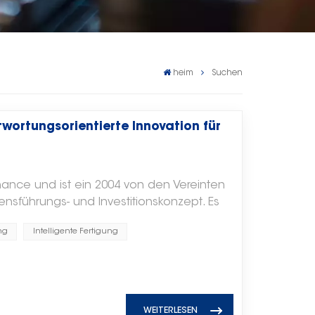
heim
Suchen
ntwortungsorientierte Innovation für
nance und ist ein 2004 von den Vereinten
nsführungs- und Investitionskonzept. Es
igen Wert von Unternehmen, sondern auch
ng
Intelligente Fertigung
er koordinierten Entwicklung von
Electron stellen wir ESG in den Mittelpunkt
 mit Innovation, um eine
ir fördern die grüne Entwicklung durch
Photovoltaikanlage verfügt über eine
WEITERLESEN