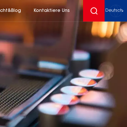
icht&Blog
Kontaktiere Uns
Deutsch
English
français
Deutsch
español
русский