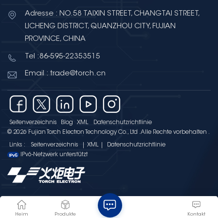
Photovoltaikanlage verfügt über
Adresse : NO.58 TAIXIN STREET, CHANGTAI STREET,
eine installierte Gesamtleistung
LICHENG DISTRICT, QUANZHOU CITY, FUJIAN
von 561,2 kW und eine
Energiespeicherkapazität von 1.440
PROVINCE, CHINA
kW/2.700 kWh, was eine
Tel :86-595-22353515
hocheffiziente Energienutzung
Email : trade@torch.cn
ermöglicht. Für unser
Flaggschiffprodukt –
mehrschichtige Keramik-
Chipkondensatoren –
implementieren wir ein CO2-
Seitenverzeichnis
Blog
XML
Datenschutzrichtlinie
Fußabdruckmanagement über
© 2026 Fujian Torch Electron Technology Co., Ltd .Alle Rechte vorbehalten .
den gesamten Lebenszyklus und
Links :
Seitenverzeichnis
|
XML
|
Datenschutzrichtlinie
IPv6-Netzwerk unterstützt
tragen so zu den „Dual Carbon“-
Zielen bei. Torch Electron und vier
Tochtergesellschaften haben die
ISO 14001-Zertifizierung für
Umweltmanagementsysteme
erhalten. Die Tochtergesellschaften
Heim
Produkte
Kontakt