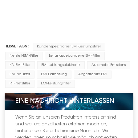
HEISSE TAGS :
Kundenspezifischer EMI-Leistungsfilter
Netzteil-EMI-Filter
Leitungsgebundene EMI-Filter
Kfz-EMI-Filter
EMI-Leistungselektronik
Automobil-Emissions
EM-Induktor
EMI-Dämpfung
Abgestrahlte EMI
RFI-Netzfilter
EMI-Leistungsfilter
EINE NACHRICHT HINTERLASSEN
Wenn Sie an unseren Produkten interessiert sind
und weitere Einzelheiten erfahren möchten,
hinterlassen Sie bitte hier eine Nachricht. Wir
werden Ihnen so schnell wie möglich antworten.