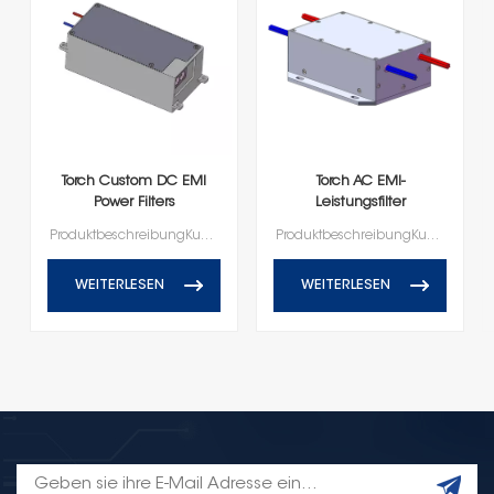
Torch Custom DC EMI
Torch AC EMI-
Power Filters
Leistungsfilter
HD1D100020R0T(A)-XY02
HD1A25060R0X(A)
ProduktbeschreibungKundenspezifische EMV-Leistungsfilter und zugehörige Komponenten
ProduktbeschreibungKundenspezifische EMV-Leistungsfilter und zugehörige Komponenten
DC1500/AC1500
WEITERLESEN
WEITERLESEN