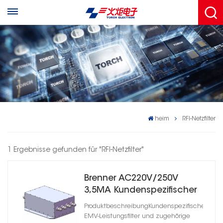
heim
RFI-Netzfilter
1 Ergebnisse gefunden für "RFI-Netzfilter"
Brenner AC220V/250V
3,5MA Kundenspezifischer
industrieller EMI-
ProduktbeschreibungKundenspezifische
Leistungsfilter
EMV-Leistungsfilter und zugehörige