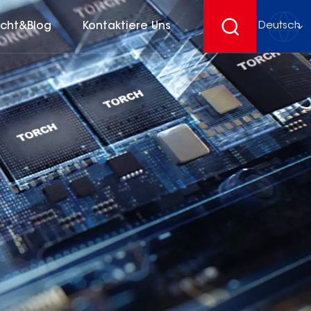
icht&Blog
Kontaktiere Uns
Deutsch
English
français
Deutsch
español
русский