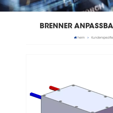
BRENNER ANPASSBAR
heim
Kundenspezifis