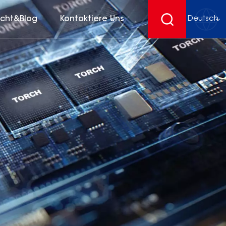
icht&Blog
Kontaktiere Uns
Deutsch
English
français
Deutsch
español
русский