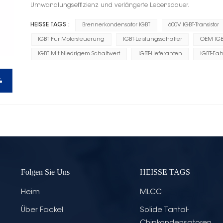
Umwandlungseffizienz und verlängerte Lebensdauer.
HEISSE TAGS :
Brennerkondensator IGBT
600V IGBT-Transistor
IGBT Für Motorsteuerung
IGBT-Leistungsschalter
OEM IGB
IGBT Mit Niedrigem Schaltwert
IGBT-Lieferanten
IGBT-Fa
Folgen Sie Uns
HEISSE TAGS
Heim
MLCC
Über Fackel
Solide Tantal-