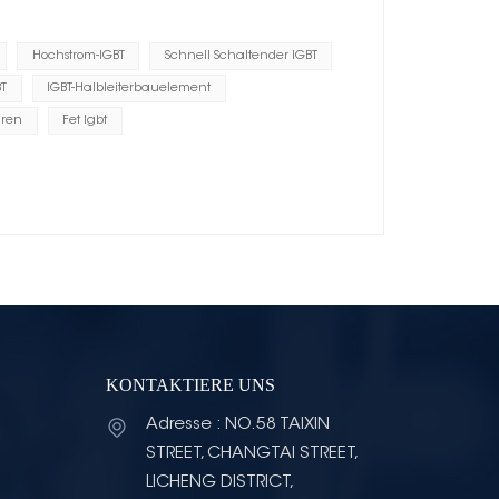
Hochstrom-IGBT
Schnell Schaltender IGBT
T
IGBT-Halbleiterbauelement
hren
Fet Igbt
KONTAKTIERE UNS
Adresse : NO.58 TAIXIN
STREET, CHANGTAI STREET,
LICHENG DISTRICT,