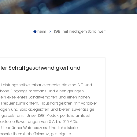
heim
IGBT mit niedrigem Schaltwert
ller Schaltgeschwindigkeit und
 Leistungshalbleiterbauelemente, die eine BJT- und
ne hohe Eingangsimpedanz und einen geringen
in exzellentes Schaltverhalten und einen hohen
 Frequenzumrichtern, Haushaltsgeräten mit variabler
nlagen und Bordladegeräten und bieten zuverlässige
gsspektrum. Unser IGBT-Produktportfolio umfasst
ktuelle Bewertungen von 5 A bis 200 ADie
, Ultradünner Waferprozess, Und Lokalisierte
sserte thermische Toleranz, gesteigerte