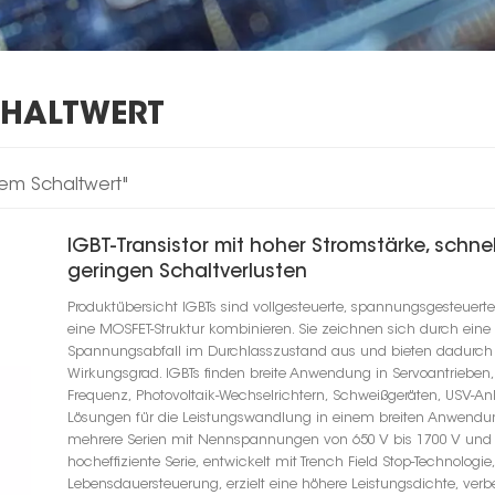
CHALTWERT
gem Schaltwert"
IGBT-Transistor mit hoher Stromstärke, schne
geringen Schaltverlusten
Produktübersicht IGBTs sind vollgesteuerte, spannungsgesteuerte
eine MOSFET-Struktur kombinieren. Sie zeichnen sich durch ei
Spannungsabfall im Durchlasszustand aus und bieten dadurch e
Wirkungsgrad. IGBTs finden breite Anwendung in Servoantrieben,
Frequenz, Photovoltaik-Wechselrichtern, Schweißgeräten, USV-A
Lösungen für die Leistungswandlung in einem breiten Anwendun
mehrere Serien mit Nennspannungen von 650 V bis 1700 V und a
hocheffiziente Serie, entwickelt mit Trench Field Stop-Technologie
Lebensdauersteuerung, erzielt eine höhere Leistungsdichte, verbe