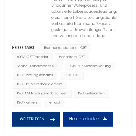
Ultradünner Waferprozess, Und
Lokalisierte Lebensdauersteuerung,
erzielt eine höhere Leistungsdichte,
verbesserte thermische Toleranz,
gesteigerte Umwandlungseffizienz
und verlängerte Lebensdauer.
HEISSE TAGS :
Brennerkondensator IGBT
600V IGBT-Transistor
Hochstrom-IGBT
Schnell Schaltender IGBT
IGBT Für Motorsteuerung
IGBT-Leistungsschalter
OEM IGBT
IGBT-Halbleiterbauelement
IGBT Mit Niedrigem Schaltwert
IGBT-Lieferanten
IGBT-Fahren
Fet Igbt
Herunterladen
WEITERLESEN