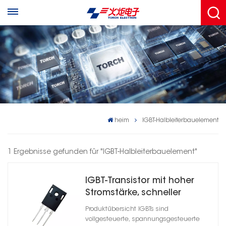
heim
IGBT-Halbleiterbauelement
1 Ergebnisse gefunden für "IGBT-Halbleiterbauelement"
IGBT-Transistor mit hoher
Stromstärke, schneller
Schaltgeschwindigkeit und
Produktübersicht IGBTs sind
geringen Schaltverlusten
vollgesteuerte, spannungsgesteuerte