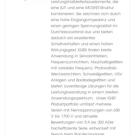
Leistungshalbleiterbauelemente, die
eine BJT- und eine MOSFET-Struktur
kombinieren. Sie zeichnen sich durch
eine hohe Eingangsimpedanz und
einen geringen Spannungsabfall im
Durchlasszustand aus und bieten
dadurch ein exzellentes
Schaltverhalten und einen hohen
Wirkungsgrad. IGBTs finden breite
Anwendung in Servoantrieben,
Frequenzumrichtern, Haushaltsgeräten
mit variabler Frequenz, Photovoltaik-
Wechselrichtern, Schweißgeräten, USV-
Anlagen und Bordladegeräten und
bieten zuverlässige Lösungen für die
Leistungswandlung in einem breiten
Anwendungsspektrum. Unser IGBT-
Produktportfolio umfasst mehrere
Serien mit Nennspannungen von 650
V bis 1700 V und aktuelle
Bewertungen von 5 A bis 200 ADie
hocheffiziente Serie, entwickelt mit
Trench Field Stop-Technologie,