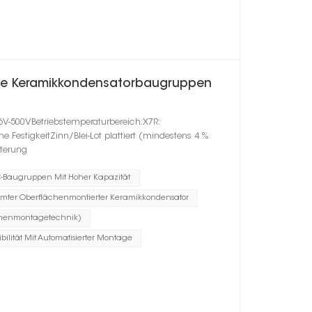
rte Keramikkondensatorbaugruppen
6V-500VBetriebstemperaturbereich:X7R:
estigkeitZinn/Blei-Lot plattiert (mindestens 4 %
lterung
-Baugruppen Mit Hoher Kapazität
rmter Oberflächenmontierter Keramikkondensator
chenmontagetechnik)
bilität Mit Automatisierter Montage