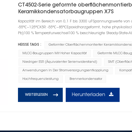
CT4502-Serie geformte oberflächenmontierb
Keramikkondensatorbaugruppen X7S
Kapazität im Bereich von 0,1 F bis 3300 uFSpannungswerte von 
-55℃~125℃X5R: -55℃~85℃Epoxidharzgeformt, hohe physikalische F
Pb)100 % Temperaturwechsel100 % beschleunigte Steady-State-A
HEISSE TAGS :
Geformter Oberflächenmontierter Keramikkondensa
MLCC-Baugruppen Mit Hoher Kapazität
Geformte MLCC-Baug
Niedriger ESR (Äquivalenter Serienwiderstand)
SMT (Oberflä
Anwendungen In Der Stromversorgungsentkopplung
Kompati
Hochfrequenzleistung
Brennerkondensator
Herunterladen
WEITERLESEN