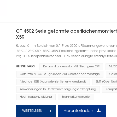
CT 4502 Serie geformte oberflächenmontie
X5R
Kapazität im Bereich von 0,1 F bis 3300 uFSpannungswerte von 
-55℃~125℃X5R: -55℃~85℃Epoxidharzgeformt, hohe physikalische F
Pb)100 % Temperaturwechsel100 % beschleunigte Steady-State-A
HEISSE TAGS :
Keramikkondensator Mit Niedrigem ESR
MLCC
Geformte MLCC-Baugruppen Zur Oberflächenmontage
Gefo
Niedriger ESR (Äquivalenter Serienwiderstand)
SMT (Oberflä
Anwendungen In Der Stromversorgungsentkopplung
Kompati
Hochfrequenzleistung
Brennerkondensator
Herunterladen
WEITERLESEN