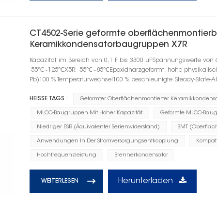
CT4502-Serie geformte oberflächenmontierb
Keramikkondensatorbaugruppen X7R
Kapazität im Bereich von 0,1 F bis 3300 uFSpannungswerte von 
-55℃~125℃X5R: -55℃~85℃Epoxidharzgeformt, hohe physikalische F
Pb)100 % Temperaturwechsel100 % beschleunigte Steady-State-A
HEISSE TAGS :
Geformter Oberflächenmontierter Keramikkondensa
MLCC-Baugruppen Mit Hoher Kapazität
Geformte MLCC-Baug
Niedriger ESR (Äquivalenter Serienwiderstand)
SMT (Oberflä
Anwendungen In Der Stromversorgungsentkopplung
Kompati
Hochfrequenzleistung
Brennerkondensator
Herunterladen
WEITERLESEN