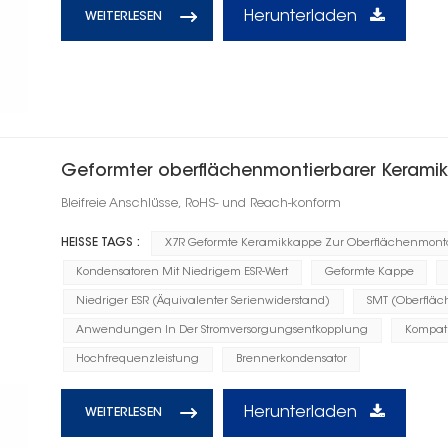
Herunterladen
WEITERLESEN
Geformter oberflächenmontierbarer Keramik
Bleifreie Anschlüsse, RoHS- und Reach-konform
HEISSE TAGS :
X7R Geformte Keramikkappe Zur Oberflächenmon
Kondensatoren Mit Niedrigem ESR-Wert
Geformte Kappe
Niedriger ESR (Äquivalenter Serienwiderstand)
SMT (Oberflä
Anwendungen In Der Stromversorgungsentkopplung
Kompati
Hochfrequenzleistung
Brennerkondensator
Herunterladen
WEITERLESEN