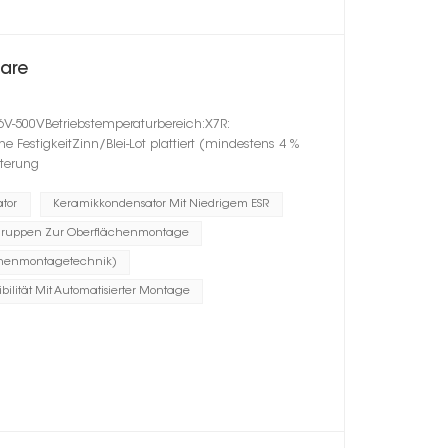
are
6V-500VBetriebstemperaturbereich:X7R:
estigkeitZinn/Blei-Lot plattiert (mindestens 4 %
lterung
tor
Keramikkondensator Mit Niedrigem ESR
ruppen Zur Oberflächenmontage
chenmontagetechnik)
bilität Mit Automatisierter Montage