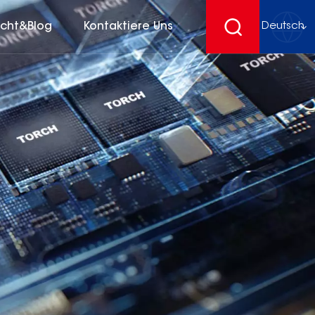
icht&Blog
Kontaktiere Uns
Deutsch
English
français
Deutsch
español
русский