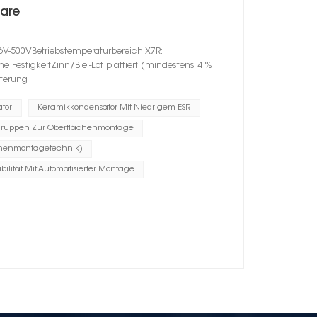
are
6V-500VBetriebstemperaturbereich:X7R:
estigkeitZinn/Blei-Lot plattiert (mindestens 4 %
lterung
tor
Keramikkondensator Mit Niedrigem ESR
ruppen Zur Oberflächenmontage
chenmontagetechnik)
bilität Mit Automatisierter Montage