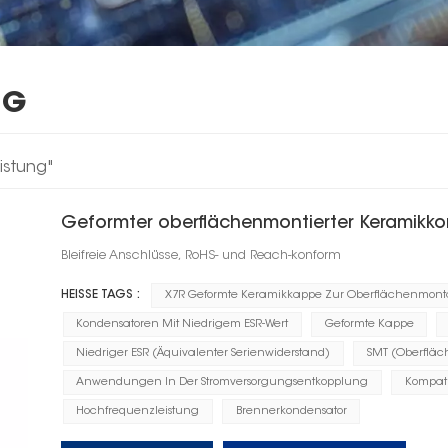
NG
istung"
Geformter oberflächenmontierter Keramikko
Bleifreie Anschlüsse, RoHS- und Reach-konform
HEISSE TAGS :
X7R Geformte Keramikkappe Zur Oberflächenmon
Kondensatoren Mit Niedrigem ESR-Wert
Geformte Kappe
Niedriger ESR (Äquivalenter Serienwiderstand)
SMT (Oberflä
Anwendungen In Der Stromversorgungsentkopplung
Kompati
Hochfrequenzleistung
Brennerkondensator