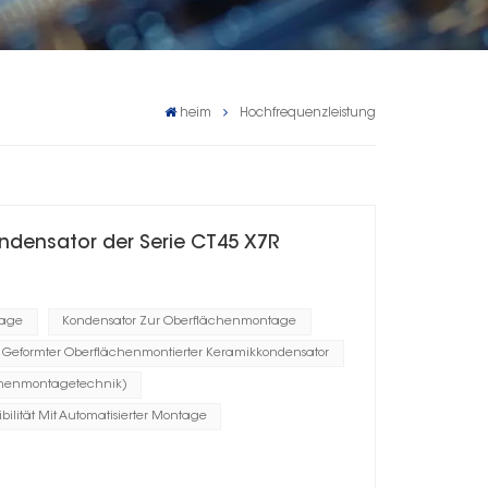
heim
Hochfrequenzleistung
ndensator der Serie CT45 X7R
tage
Kondensator Zur Oberflächenmontage
Geformter Oberflächenmontierter Keramikkondensator
chenmontagetechnik)
bilität Mit Automatisierter Montage