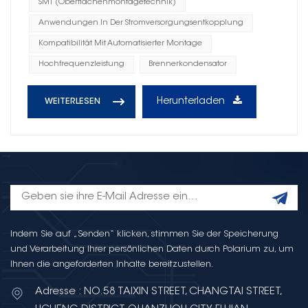
SMT (Oberflächenmontagetechnik)
Anwendungen In Der Stromversorgungsentkopplung
Kompatibilität Mit Automatisierter Montage
Hochfrequenzleistung
Brennerkondensator
Herunterladen
WEITERLESEN
Indem Sie auf „Senden“ klicken, stimmen Sie der Speicherung
und Verarbeitung Ihrer persönlichen Daten durch Polarium zu, um
Ihnen die angeforderten Inhalte bereitzustellen.
Adresse : NO.58 TAIXIN STREET, CHANGTAI STREET,