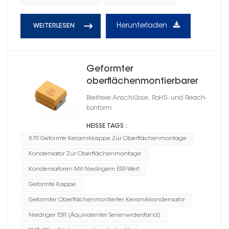
Herunterladen
WEITERLESEN
Geformter
oberflächenmontierbarer
Keramikkondensator der
Bleifreie Anschlüsse, RoHS- und Reach-
Serie CT45 X5R
konform
HEISSE TAGS :
X7R Geformte Keramikkappe Zur Oberflächenmontage
Kondensator Zur Oberflächenmontage
Kondensatoren Mit Niedrigem ESR-Wert
Geformte Kappe
Geformter Oberflächenmontierter Keramikkondensator
Niedriger ESR (Äquivalenter Serienwiderstand)