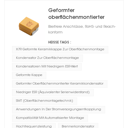
Geformter
oberflächenmontierter
Keramikkondensator der
Bleifreie Anschlüsse, RoHS- und Reach-
Serie CT45 X7R
konform
HEISSE TAGS :
X7R Geformte Keramikkappe Zur Oberflächenmontage
Kondensator Zur Oberflächenmontage
Kondensatoren Mit Niedrigem ESR-Wert
Geformte Kappe
Geformter Oberflächenmontierter Keramikkondensator
Niedriger ESR (Äquivalenter Serienwiderstand)
SMT (Oberflächenmontagetechnik)
Anwendungen In Der Stromversorgungsentkopplung
Kompatibilität Mit Automatisierter Montage
Hochfrequenzleistung
Brennerkondensator