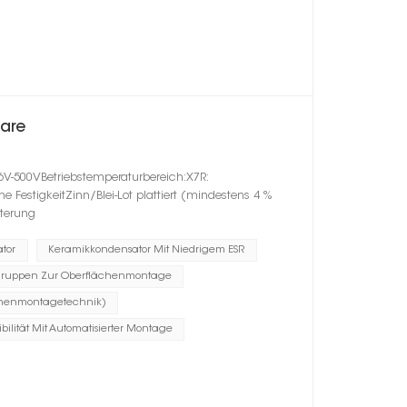
are
6V-500VBetriebstemperaturbereich:X7R:
estigkeitZinn/Blei-Lot plattiert (mindestens 4 %
lterung
tor
Keramikkondensator Mit Niedrigem ESR
ruppen Zur Oberflächenmontage
chenmontagetechnik)
bilität Mit Automatisierter Montage