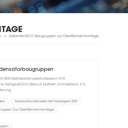
NTAGE
m
Geformte MLCC-Baugruppen zur Oberflächenmontage
ndensatorbaugruppen
6V-500VBetriebstemperaturbereich:X7R:
estigkeitZinn/Blei-Lot plattiert (mindestens 4 %
lterung
tor
Keramikkondensator Mit Niedrigem ESR
ruppen Zur Oberflächenmontage
uppen