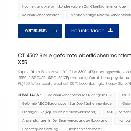
Hochleistungs-Keramikkondensatoren Zur Oberflächenmontage
Keramikkondensatoren
Mehrschichtige Keramikkondensator
Herunterladen
WEITERLESEN
CT 4502 Serie geformte oberflächenmontie
X5R
Kapazität im Bereich von 0,1 F bis 3300 uFSpannungswerte von 
-55℃~125℃X5R: -55℃~85℃Epoxidharzgeformt, hohe physikalische F
Pb)100 % Temperaturwechsel100 % beschleunigte Steady-State-A
HEISSE TAGS :
Keramikkondensator Mit Niedrigem ESR
MLCC
Geformte MLCC-Baugruppen Zur Oberflächenmontage
Gefo
Niedriger ESR (Äquivalenter Serienwiderstand)
SMT (Oberflä
Anwendungen In Der Stromversorgungsentkopplung
Kompati
Hochfrequenzleistung
Brennerkondensator