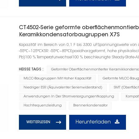
CT4502-Serie geformte oberflächenmontierb
Keramikkondensatorbaugruppen X7S
Kapazität im Bereich von 0,1 F bis 3300 uFSpannungswerte von 
-55℃~125℃X5R: -55℃~85℃Epoxidharzgeformt, hohe physikalische F
Pb)100 % Temperaturwechsel100 % beschleunigte Steady-State-A
HEISSE TAGS :
Geformter Oberflächenmontierter Keramikkondensa
MLCC-Baugruppen Mit Hoher Kapazität
Geformte MLCC-Baug
Niedriger ESR (Äquivalenter Serienwiderstand)
SMT (Oberflä
Anwendungen In Der Stromversorgungsentkopplung
Kompati
Hochfrequenzleistung
Brennerkondensator
Herunterladen
WEITERLESEN