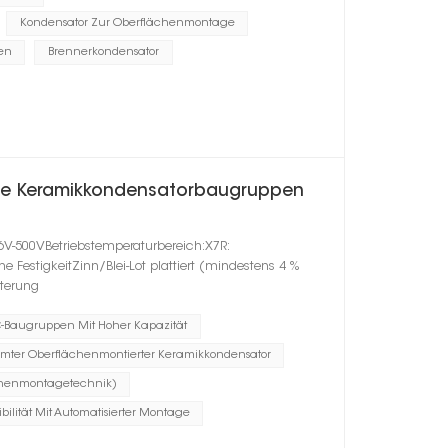
Kondensator Zur Oberflächenmontage
en
Brennerkondensator
rte Keramikkondensatorbaugruppen
6V-500VBetriebstemperaturbereich:X7R:
estigkeitZinn/Blei-Lot plattiert (mindestens 4 %
lterung
-Baugruppen Mit Hoher Kapazität
rmter Oberflächenmontierter Keramikkondensator
chenmontagetechnik)
bilität Mit Automatisierter Montage