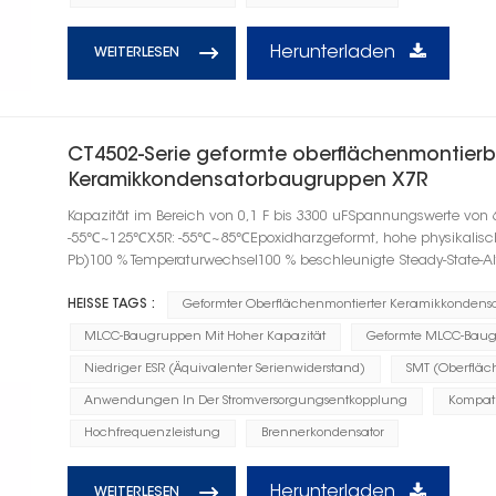
Herunterladen
WEITERLESEN
CT4502-Serie geformte oberflächenmontierb
Keramikkondensatorbaugruppen X7R
Kapazität im Bereich von 0,1 F bis 3300 uFSpannungswerte von 
-55℃~125℃X5R: -55℃~85℃Epoxidharzgeformt, hohe physikalische F
Pb)100 % Temperaturwechsel100 % beschleunigte Steady-State-A
HEISSE TAGS :
Geformter Oberflächenmontierter Keramikkondensa
MLCC-Baugruppen Mit Hoher Kapazität
Geformte MLCC-Baug
Niedriger ESR (Äquivalenter Serienwiderstand)
SMT (Oberflä
Anwendungen In Der Stromversorgungsentkopplung
Kompati
Hochfrequenzleistung
Brennerkondensator
Herunterladen
WEITERLESEN