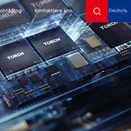
icht&Blog
Kontaktiere Uns
Deutsch
English
français
Deutsch
español
русский