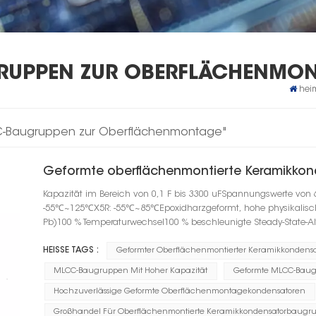
RUPPEN ZUR OBERFLÄCHENMO
hei
CC-Baugruppen zur Oberflächenmontage"
Geformte oberflächenmontierte Keramikko
Kapazität im Bereich von 0,1 F bis 3300 uFSpannungswerte von 
-55℃~125℃X5R: -55℃~85℃Epoxidharzgeformt, hohe physikalische F
Pb)100 % Temperaturwechsel100 % beschleunigte Steady-State-A
HEISSE TAGS :
Geformter Oberflächenmontierter Keramikkondensa
MLCC-Baugruppen Mit Hoher Kapazität
Geformte MLCC-Baug
Hochzuverlässige Geformte Oberflächenmontagekondensatoren
Großhandel Für Oberflächenmontierte Keramikkondensatorbaugr