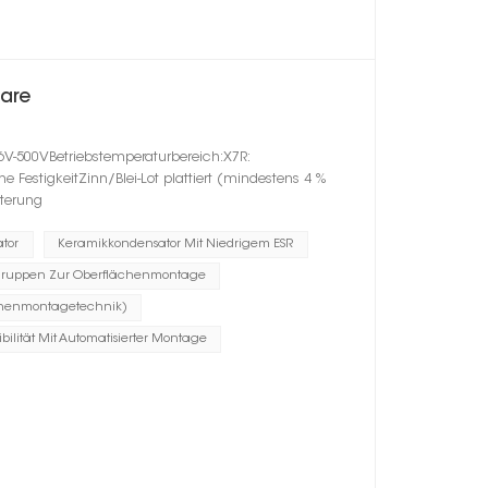
are
6V-500VBetriebstemperaturbereich:X7R:
estigkeitZinn/Blei-Lot plattiert (mindestens 4 %
lterung
tor
Keramikkondensator Mit Niedrigem ESR
ruppen Zur Oberflächenmontage
chenmontagetechnik)
bilität Mit Automatisierter Montage