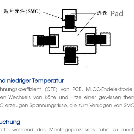
und niedriger Temperatur
nungskoeffizient (CTE) von PCB, MLCC-Endelektrode 
len Wechsels von Kälte und Hitze einer gewissen ther
SMC erzeugen Spannungsrisse, die zum Versagen von SMC
ruchung
latte während des Montageprozesses führt zu mech