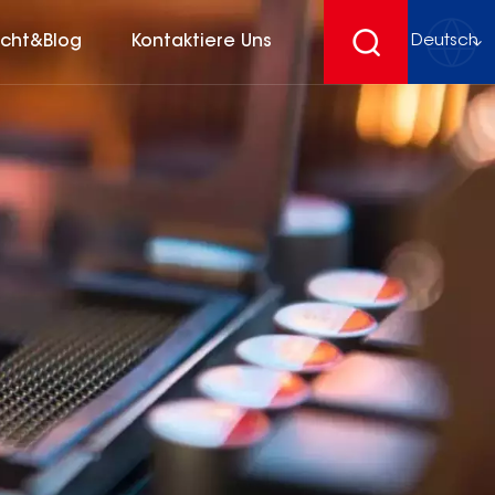
icht&Blog
Kontaktiere Uns
Deutsch
English
français
Deutsch
español
русский