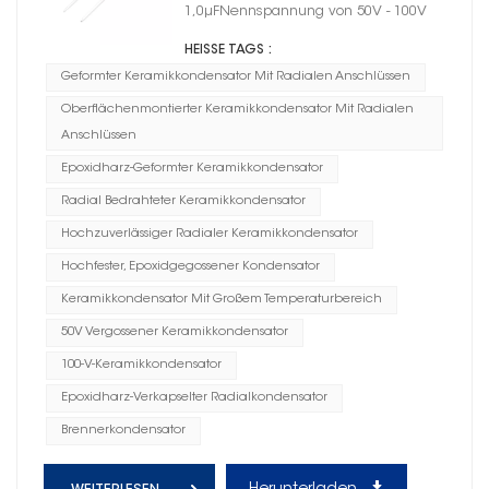
mit radialen Anschlüssen,
1,0μFNennspannung von 50V - 100V
Größe 07
HEISSE TAGS :
Geformter Keramikkondensator Mit Radialen Anschlüssen
Oberflächenmontierter Keramikkondensator Mit Radialen
Anschlüssen
Epoxidharz-Geformter Keramikkondensator
Radial Bedrahteter Keramikkondensator
Hochzuverlässiger Radialer Keramikkondensator
Hochfester, Epoxidgegossener Kondensator
Keramikkondensator Mit Großem Temperaturbereich
50V Vergossener Keramikkondensator
100-V-Keramikkondensator
Epoxidharz-Verkapselter Radialkondensator
Brennerkondensator