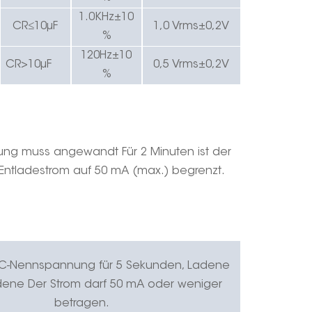
1
.0K
Hz±10
CR≤
10
μF
1,0 Vrms
±
0,2V
%
120Hz
±10
CR>10μF
0,5 Vrms
±
0,2V
%
ung
muss
angewandt
Für 2 Minuten ist der
Entladestrom auf 50 mA (max.) begrenzt.
DC-Nennspannung für 5 Sekunden, Laden
e
den
e
Der Strom darf 50 mA oder weniger
betragen.