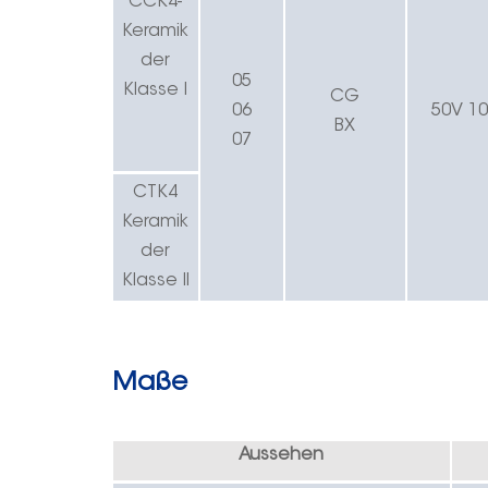
CC
K
4-
Keramik
der
05
Klasse I
CG
06
50V
1
BX
07
CT
K
4
Keramik
der
Klasse II
Maße
Aussehen