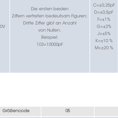
C=±0,25pF
Die ersten beiden
D=±0,5pF
Ziffern
vertreten
bedeutsam
Figuren;
F=±1%
Dritte
Ziffer gibt an
Anzahl
00V
G=±2%
von
Nullen.
J=±5%
Beispiel:
K=±10 %
103=10000pF
M=±20 %
Größencode
05