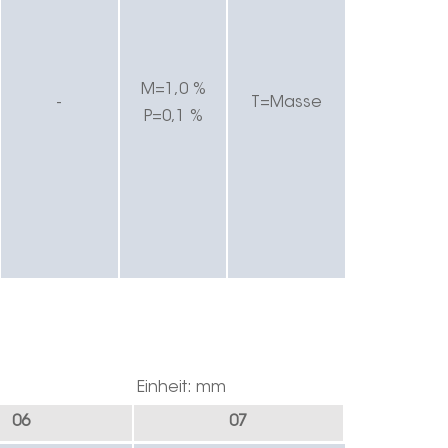
M=1,0 %
-
T=Masse
P=0,1 %
Einheit: mm
06
07