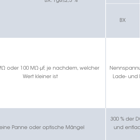
δ
BX:
Tg
≤
2,5 %
BX
MΩ oder 100 MΩ
·
μF, je nachdem, welcher
Nennspann
Wert kleiner ist
Lade- und 
30
0 % der 
eine Panne oder optische Mängel
und entla