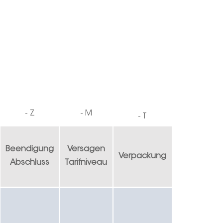
-
Z
-
M
- T
Beendigung
Versagen
Verpackung
Abschluss
Tarifniveau