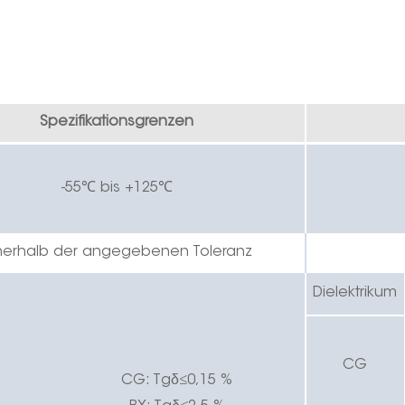
Spezifikationsgrenzen
-55℃ bis +125℃
nerhalb der angegebenen Toleranz
Dielektrikum
CG
δ
CG
:
Tg
≤
0,15 %