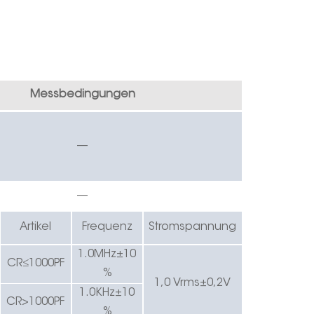
Messbedingungen
—
—
Artikel
Frequenz
Stromspannung
1
.0
MHz±10
CR≤1000PF
%
1,0 Vrms
±
0,2V
1
.0K
Hz±10
CR>1000PF
%