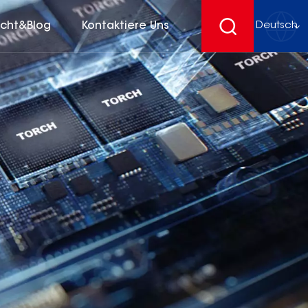
icht&Blog
Kontaktiere Uns
Deutsch
English
français
Deutsch
español
русский