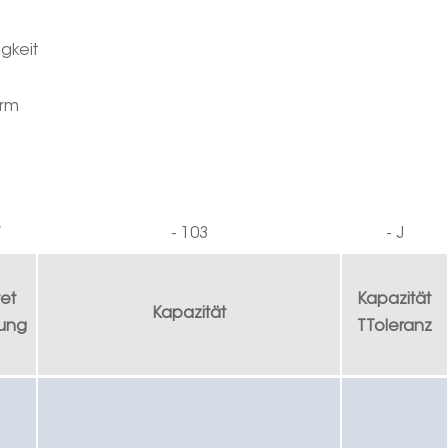
gkeit
orm
V
-
10
3
-
J
et
Kapazität
Kapazität
ung
T
Toleranz