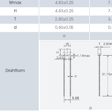
W
max
4,83
±0.
2
5
7.
H
4,83
±0.
2
5
7.
T
2,80
±0.
2
5
3,
d
0,60
±0,05
0,
a
Drahtform