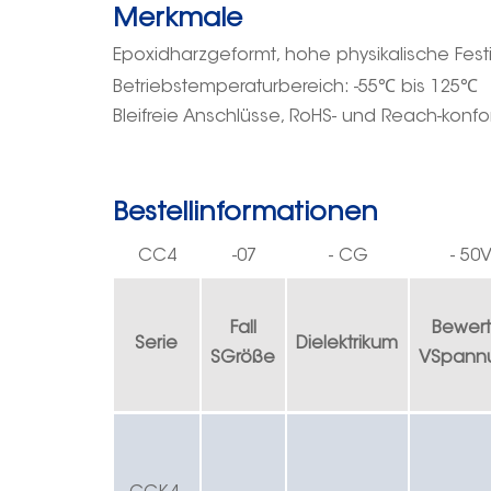
Merkmale
Epoxidharzgeformt, hohe physikalische Festi
℃
℃
Betriebstemperaturbereich: -55
bis 125
Bleifreie Anschlüsse, RoHS- und Reach-konf
Bestellinformationen
CC4
-
07
-
CG
-
50
Fall
Bewert
Serie
Dielektrikum
S
Größe
V
Spann