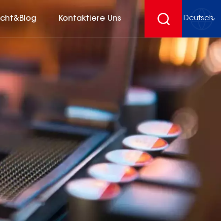
icht&Blog
Kontaktiere Uns
Deutsch
English
français
Deutsch
español
русский