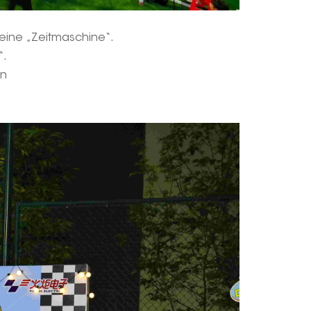
 eine „Zeitmaschine“.
“.
an