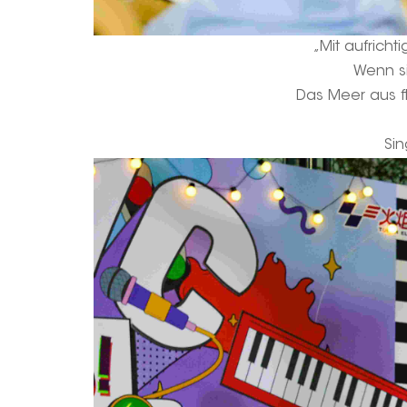
„Mit aufricht
Wenn si
Das Meer aus fl
Sin