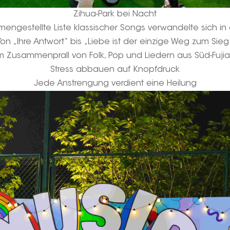
Zihua-Park bei Nacht
mengestellte Liste klassischer Songs verwandelte sich in
on „Ihre Antwort“ bis „Liebe ist der einzige Weg zum Sieg
m Zusammenprall von Folk, Pop und Liedern aus Süd-Fuji
Stress abbauen auf Knopfdruck
Jede Anstrengung verdient eine Heilung