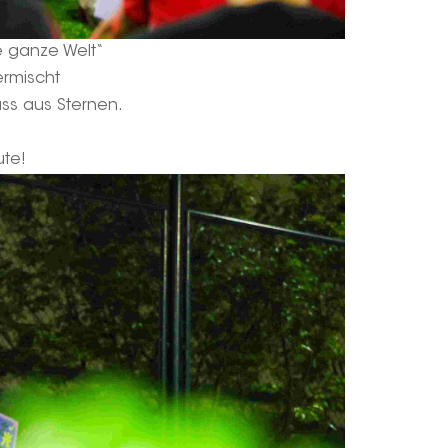
ie ganze Welt“
ermischt
uss aus Sternen.
ute!