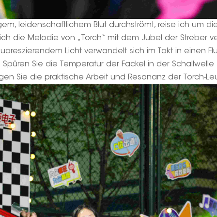
igem, leidenschaftlichem Blut durchströmt, reise ich um d
ch die Melodie von „Torch“ mit dem Jubel der Streber v
uoreszierendem Licht verwandelt sich im Takt in einen Fl
Spüren Sie die Temperatur der Fackel in der Schallwelle
gen Sie die praktische Arbeit und Resonanz der Torch-Le