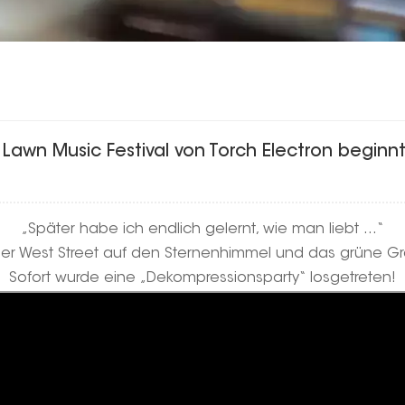
awn Music Festival von Torch Electron beginnt
„Später habe ich endlich gelernt, wie man liebt …“
er West Street auf den Sternenhimmel und das grüne Gras 
Sofort wurde eine „Dekompressionsparty“ losgetreten!