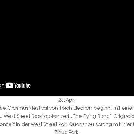
23. April
te Grasmusikfestival von Torch Electron beginnt mit eine
West Street Rooftop-Konzert „The Flying Band“ Origina
nzert in der West Street von Quanzhou sprang mit ihrer Li
Zihua-Park.