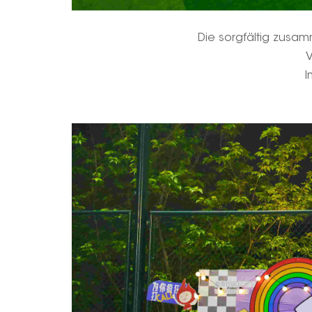
Die sorgfältig zusam
V
I