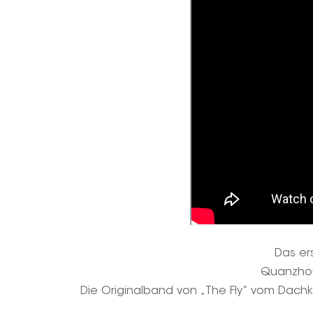
Das ers
Quanzhou 
Die Originalband von „The Fly“ vom Dachko